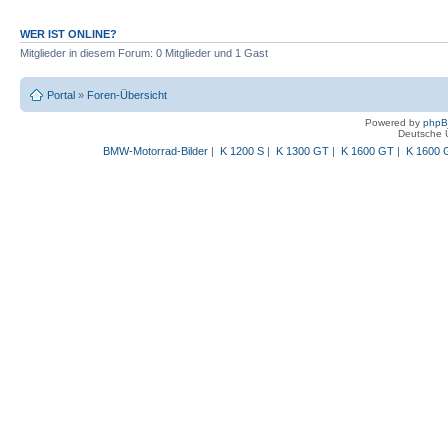
WER IST ONLINE?
Mitglieder in diesem Forum: 0 Mitglieder und 1 Gast
Portal
»
Foren-Übersicht
Powered by
php
Deutsche 
BMW-Motorrad-Bilder
|
K 1200 S
|
K 1300 GT
|
K 1600 GT
|
K 1600 