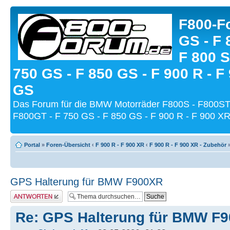
F800-Fo
GS - F 
F 800 S
750 GS - F 850 GS - F 900 R - F
GS
Das Forum für die BMW Motorräder F800S - F800ST
F800GT - F 750 GS - F 850 GS - F 900 R - F 900 XR
Portal
»
Foren-Übersicht
‹
F 900 R - F 900 XR
‹
F 900 R - F 900 XR - Zubehör
GPS Halterung für BMW F900XR
Antwort schreiben
Re: GPS Halterung für BMW F