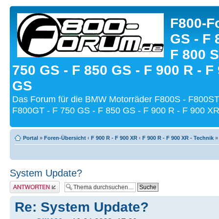
F800-Fo
GS - F 
F 800 S
750 GS - F 850 GS - F 900 R - F
GS
Das Forum für die BMW Motorräder F800S - F800ST
F800GT - F 750 GS - F 850 GS - F 900 R - F 900 XR
Portal
»
Foren-Übersicht
‹
F 900 R - F 900 XR
‹
F 900 R - F 900 XR - Technik
System Update?
Antwort schreiben
Re: System Update?