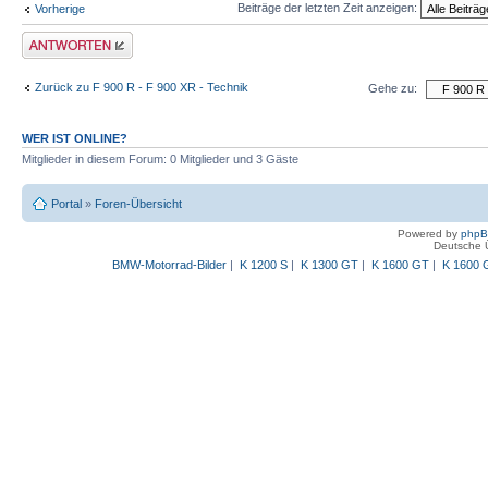
Beiträge der letzten Zeit anzeigen:
Vorherige
Antwort schreiben
Zurück zu F 900 R - F 900 XR - Technik
Gehe zu:
WER IST ONLINE?
Mitglieder in diesem Forum: 0 Mitglieder und 3 Gäste
Portal
»
Foren-Übersicht
Powered by
php
Deutsche 
BMW-Motorrad-Bilder
|
K 1200 S
|
K 1300 GT
|
K 1600 GT
|
K 1600 