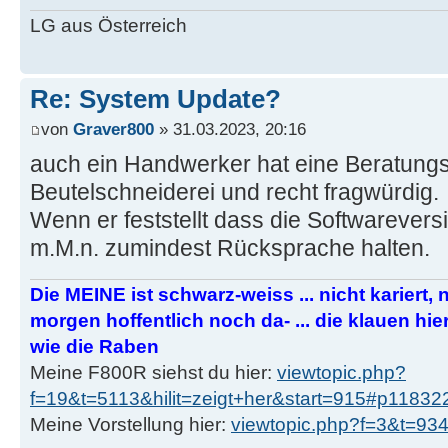
LG aus Österreich
Re: System Update?
von
Graver800
» 31.03.2023, 20:16
auch ein Handwerker hat eine Beratungsp
Beutelschneiderei und recht fragwürdig.
Wenn er feststellt dass die Softwareversio
m.M.n. zumindest Rücksprache halten.
Die MEINE ist schwarz-weiss ... nicht kariert, nic
morgen hoffentlich noch da- ... die klauen h
wie die Raben
Meine F800R siehst du hier:
viewtopic.php?
f=19&t=5113&hilit=zeigt+her&start=915#p11832
Meine Vorstellung hier:
viewtopic.php?f=3&t=9