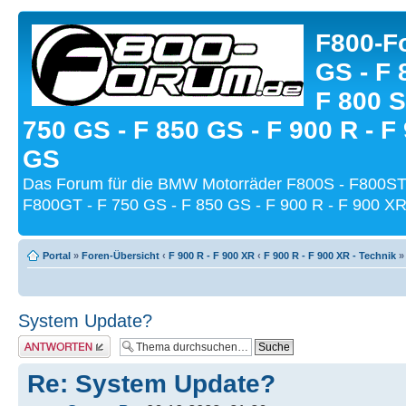
F800-Fo
GS - F 
F 800 S
750 GS - F 850 GS - F 900 R - F
GS
Das Forum für die BMW Motorräder F800S - F800ST
F800GT - F 750 GS - F 850 GS - F 900 R - F 900 XR
Portal
»
Foren-Übersicht
‹
F 900 R - F 900 XR
‹
F 900 R - F 900 XR - Technik
System Update?
Antwort schreiben
Re: System Update?