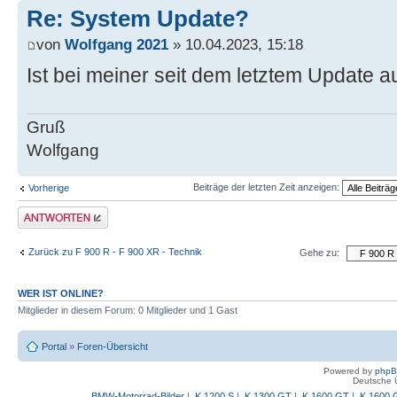
Re: System Update?
von
Wolfgang 2021
» 10.04.2023, 15:18
Ist bei meiner seit dem letztem Update a
Gruß
Wolfgang
Beiträge der letzten Zeit anzeigen:
Vorherige
Antwort schreiben
Zurück zu F 900 R - F 900 XR - Technik
Gehe zu:
WER IST ONLINE?
Mitglieder in diesem Forum: 0 Mitglieder und 1 Gast
Portal
»
Foren-Übersicht
Powered by
php
Deutsche 
BMW-Motorrad-Bilder
|
K 1200 S
|
K 1300 GT
|
K 1600 GT
|
K 1600 