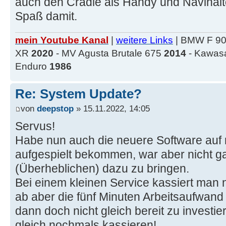
auch den Cradle als Handy und Navihalte
Spaß damit.
mein Youtube Kanal
|
weitere Links
| BMW F 9
XR
2020
- MV Agusta Brutale 675
2014
- Kawas
Enduro
1986
Re: System Update?
von
deepstop
» 15.11.2022, 14:05
Servus!
Habe nun auch die neuere Software au
aufgespielt bekommen, war aber nicht ga
(Überheblichen) dazu zu bringen.
Bei einem kleinen Service kassiert man 
ab aber die fünf Minuten Arbeitsaufwand
dann doch nicht gleich bereit zu investi
gleich nochmals kassieren!