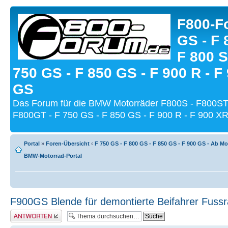
F800-Fo
GS - F 
F 800 S
750 GS - F 850 GS - F 900 R - F
GS
Das Forum für die BMW Motorräder F800S - F800ST
F800GT - F 750 GS - F 850 GS - F 900 R - F 900 XR
Portal
»
Foren-Übersicht
‹
F 750 GS - F 800 GS - F 850 GS - F 900 GS - Ab Mo
BMW-Motorrad-Portal
F900GS Blende für demontierte Beifahrer Fussr
Antwort schreiben