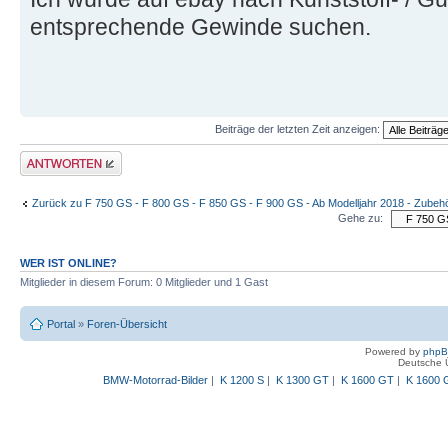
entsprechende Gewinde suchen.
Beiträge der letzten Zeit anzeigen:
Antwort schreiben
Zurück zu F 750 GS - F 800 GS - F 850 GS - F 900 GS - Ab Modelljahr 2018 - Zubeh
Gehe zu:
WER IST ONLINE?
Mitglieder in diesem Forum: 0 Mitglieder und 1 Gast
Portal
»
Foren-Übersicht
Powered by
php
Deutsche 
BMW-Motorrad-Bilder
|
K 1200 S
|
K 1300 GT
|
K 1600 GT
|
K 1600 