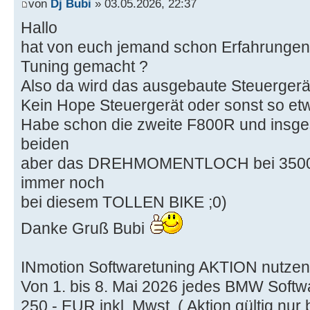
von
Dj Bubi
» 03.05.2026, 22:37
Hallo
hat von euch jemand schon Erfahrunge
Tuning gemacht ?
Also da wird das ausgebaute Steuergerät
Kein Hope Steuergerät oder sonst so etw
Habe schon die zweite F800R und insge
beiden
aber das DREHMOMENTLOCH bei 3500-
immer noch
bei diesem TOLLEN BIKE ;0)
Danke Gruß Bubi
INmotion Softwaretuning AKTION nutzen
Von 1. bis 8. Mai 2026 jedes BMW Softwa
250,- EUR inkl. Mwst. ( Aktion gültig nur