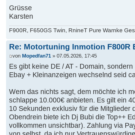
Grüsse
Karsten
F900R, F650GS Twin, RnineT Pure Warnke Ge
Re: Motortuning Inmotion F800R 
von
Mopedfan71
» 07.05.2026, 17:45
Es gibt keine DE / AT - Domain, sondern 
Ebay + Kleinanzeigen wechselnd seid ca
Wem das nichts sagt, dem möchte ich m
schlappe 10.000€ anbieten. Es gilt ein 4
10 Sekunden exklusiv für die Mitglieder
Obendrein biete ich Dj Bubi die Top++ E
vollkommen unsichtbar). Zahlung via Pay
von selbst, da ich nur Vertrauenswürdige