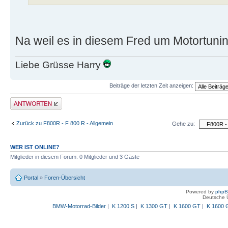
Na weil es in diesem Fred um Motortunin
Liebe Grüsse Harry
Beiträge der letzten Zeit anzeigen:
Antwort schreiben
Zurück zu F800R - F 800 R - Allgemein
Gehe zu:
WER IST ONLINE?
Mitglieder in diesem Forum: 0 Mitglieder und 3 Gäste
Portal
»
Foren-Übersicht
Powered by
php
Deutsche 
BMW-Motorrad-Bilder
|
K 1200 S
|
K 1300 GT
|
K 1600 GT
|
K 1600 