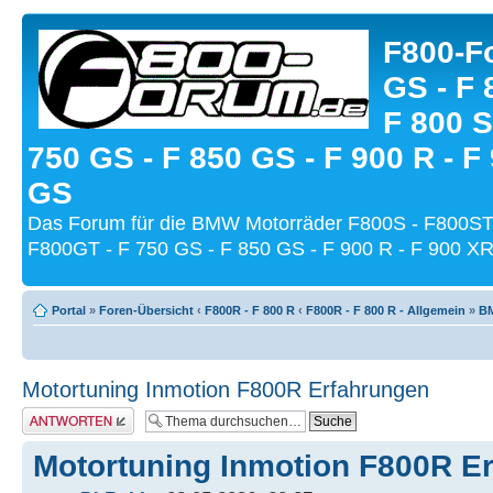
F800-Fo
GS - F 
F 800 S
750 GS - F 850 GS - F 900 R - F
GS
Das Forum für die BMW Motorräder F800S - F800ST
F800GT - F 750 GS - F 850 GS - F 900 R - F 900 XR
Portal
»
Foren-Übersicht
‹
F800R - F 800 R
‹
F800R - F 800 R - Allgemein
»
BM
Motortuning Inmotion F800R Erfahrungen
Antwort schreiben
Motortuning Inmotion F800R E