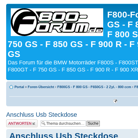
F800-Fo
GS - F 
F 800 S
750 GS - F 850 GS - F 900 R - F
GS
Das Forum für die BMW Motorräder F800S - F800ST
F800GT - F 750 GS - F 850 GS - F 900 R - F 900 XR
Portal
»
Foren-Übersicht
‹
F800GS - F 800 GS - F650GS - 2 Zyl. - 800 ccm
‹
F8
Anschluss Usb Steckdose
Antwort schreiben
Anschluss Usb Steckdose