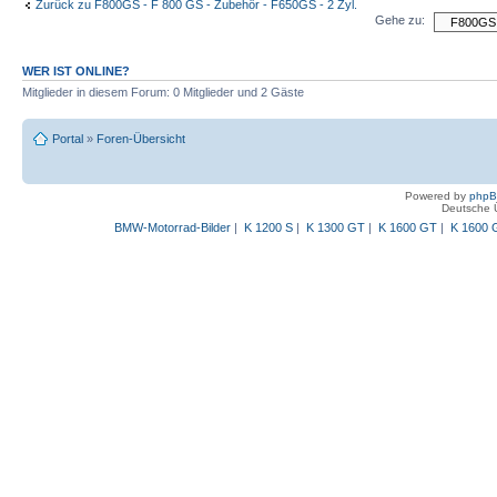
Zurück zu F800GS - F 800 GS - Zubehör - F650GS - 2 Zyl.
Gehe zu:
WER IST ONLINE?
Mitglieder in diesem Forum: 0 Mitglieder und 2 Gäste
Portal
»
Foren-Übersicht
Powered by
php
Deutsche 
BMW-Motorrad-Bilder
|
K 1200 S
|
K 1300 GT
|
K 1600 GT
|
K 1600 