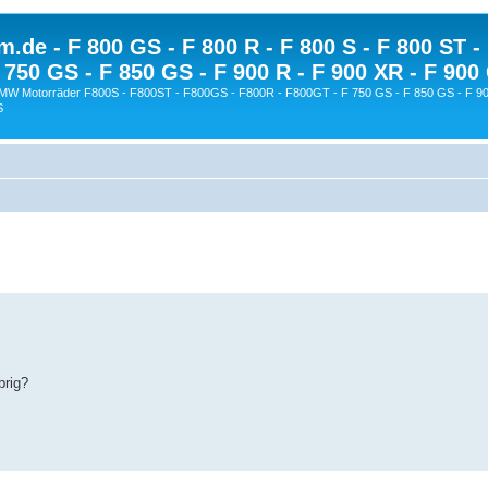
.de - F 800 GS - F 800 R - F 800 S - F 800 ST -
 750 GS - F 850 GS - F 900 R - F 900 XR - F 900
BMW Motorräder F800S - F800ST - F800GS - F800R - F800GT - F 750 GS - F 850 GS - F 90
S
brig?