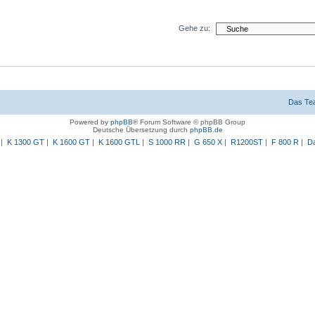
Gehe zu:
Das Te
Powered by
phpBB
® Forum Software © phpBB Group
Deutsche Übersetzung durch
phpBB.de
|
K 1300 GT
|
K 1600 GT
|
K 1600 GTL
|
S 1000 RR
|
G 650 X
|
R1200ST
|
F 800 R
|
Da