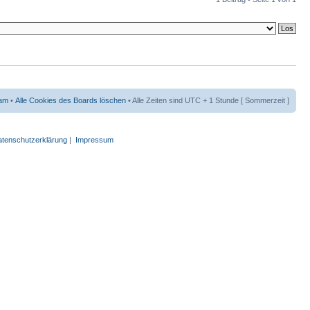
am
•
Alle Cookies des Boards löschen
• Alle Zeiten sind UTC + 1 Stunde [ Sommerzeit ]
tenschutzerklärung
|
Impressum