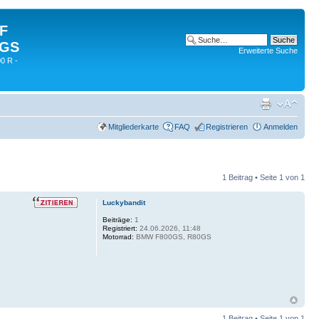
 F
 GS
Erweiterte Suche
0 R -
Mitgliederkarte
FAQ
Registrieren
Anmelden
1 Beitrag • Seite
1
von
1
Luckybandit
Beiträge:
1
Registriert:
24.06.2026, 11:48
Motorrad:
BMW F800GS, R80GS
1 Beitrag • Seite
1
von
1