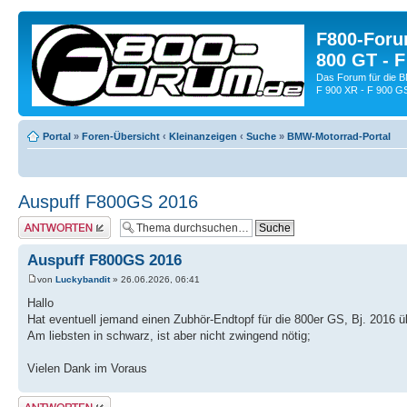
F800-Forum
800 GT - F
Das Forum für die 
F 900 XR - F 900 G
Portal
»
Foren-Übersicht
‹
Kleinanzeigen
‹
Suche
»
BMW-Motorrad-Portal
Auspuff F800GS 2016
Antwort schreiben
Auspuff F800GS 2016
von
Luckybandit
» 26.06.2026, 06:41
Hallo
Hat eventuell jemand einen Zubhör-Endtopf für die 800er GS, Bj. 2016 ü
Am liebsten in schwarz, ist aber nicht zwingend nötig;
Vielen Dank im Voraus
Antwort schreiben