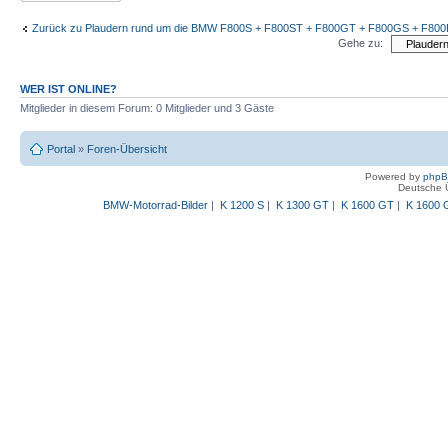
Zurück zu Plaudern rund um die BMW F800S + F800ST + F800GT + F800GS + F80
Gehe zu:
WER IST ONLINE?
Mitglieder in diesem Forum: 0 Mitglieder und 3 Gäste
Portal
»
Foren-Übersicht
Powered by
php
Deutsche 
BMW-Motorrad-Bilder
|
K 1200 S
|
K 1300 GT
|
K 1600 GT
|
K 1600 