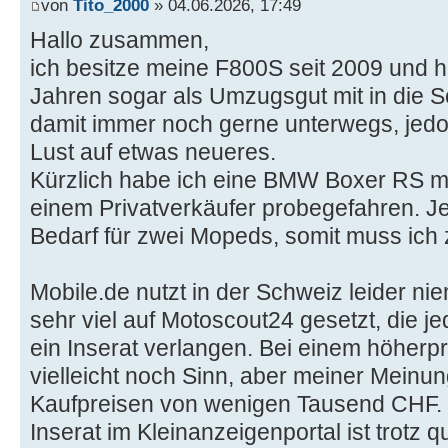
von
Tito_2000
» 04.06.2026, 17:49
Hallo zusammen,
ich besitze meine F800S seit 2009 und h
Jahren sogar als Umzugsgut mit in die 
damit immer noch gerne unterwegs, jedoch
Lust auf etwas neueres.
Kürzlich habe ich eine BMW Boxer RS mi
einem Privatverkäufer probegefahren. J
Bedarf für zwei Mopeds, somit muss ich 
Mobile.de nutzt in der Schweiz leider ni
sehr viel auf Motoscout24 gesetzt, die j
ein Inserat verlangen. Bei einem höherp
vielleicht noch Sinn, aber meiner Meinun
Kaufpreisen von wenigen Tausend CHF.
Inserat im Kleinanzeigenportal ist trotz q