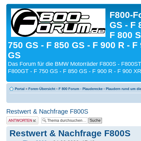
F800-Fo
GS - F 
F 800 S
750 GS - F 850 GS - F 900 R - F
GS
Das Forum für die BMW Motorräder F800S - F800ST
F800GT - F 750 GS - F 850 GS - F 900 R - F 900 XR
Portal
»
Foren-Übersicht
‹
F 800 Forum - Plauderecke
‹
Plaudern rund um di
Restwert & Nachfrage F800S
Antwort schreiben
Restwert & Nachfrage F800S