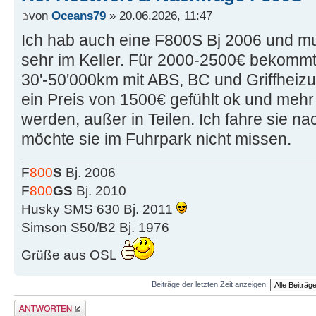
von
Oceans79
» 20.06.2026, 11:47
Ich hab auch eine F800S Bj 2006 und mu
sehr im Keller. Für 2000-2500€ bekommt
30'-50'000km mit ABS, BC und Griffheizu
ein Preis von 1500€ gefühlt ok und mehr 
werden, außer in Teilen. Ich fahre sie n
möchte sie im Fuhrpark nicht missen.
F
800
S
Bj. 2006
F
800
GS
Bj. 2010
Husky SMS 630 Bj. 2011
Simson S50/B2 Bj. 1976
Grüße aus OSL
Beiträge der letzten Zeit anzeigen:
Antwort schreiben