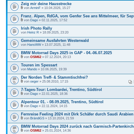
Zeig mir deine Hausstrecke
von
ArminF
» 10.04.2026, 15:27
Franz. Alpen, RdGA, vom Genfer See ans Mittelmeer, für Sep
von
Dago
» 02.11.2025, 17:52
Irish Photo Rally
von
Heinz R
» 18.09.2025, 23:20
Gemeinsame Ausfahrten Westerwald
von
HansWW
» 13.07.2025, 11:48
BMW Motorrad Days 2025 in GAP - 04.-06.07.2025
von
OSM62
» 07.12.2024, 20:13
Touren im Spessart
von
Mando
» 10.06.2025, 19:39
Der Norden Treff- & Stammtischfrei?
von
oeger
» 25.08.2010, 17:15
7-Tages-Tour: Lombardei, Trentino, Südtirol
von
Dago
» 22.01.2025, 18:36
Alpentour 01. - 08.09.2025, Trentino, Südtirol
von
Dago
» 22.11.2024, 14:15
Fernreise Feeling 2024 mit Dirk Schäfer durch Saudi Arabien
von
BrändiGS
» 13.10.2024, 21:59
BMW Motorrad Days 2024 zurück nach Garmisch-Partenkirc
von
OSM62
» 25.01.2024, 14:36