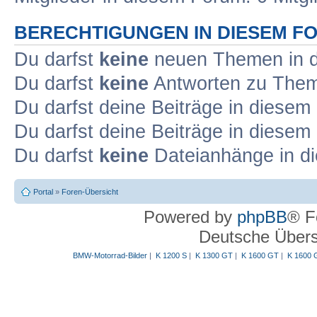
BERECHTIGUNGEN IN DIESEM F
Du darfst
keine
neuen Themen in d
Du darfst
keine
Antworten zu Theme
Du darfst deine Beiträge in diese
Du darfst deine Beiträge in diese
Du darfst
keine
Dateianhänge in di
Portal
»
Foren-Übersicht
Powered by
phpBB
® F
Deutsche Über
BMW-Motorrad-Bilder
|
K 1200 S
|
K 1300 GT
|
K 1600 GT
|
K 1600 