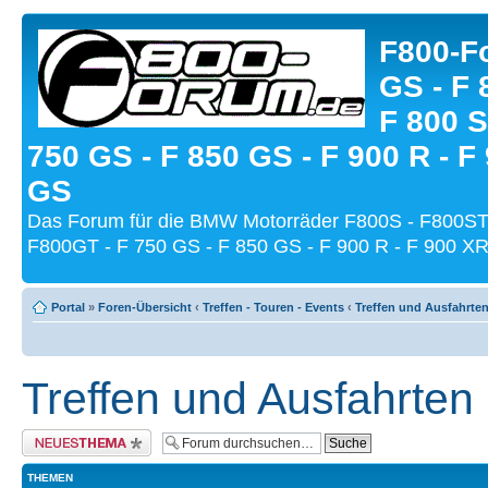
F800-Fo
GS - F 
F 800 S
750 GS - F 850 GS - F 900 R - F
GS
Das Forum für die BMW Motorräder F800S - F800ST
F800GT - F 750 GS - F 850 GS - F 900 R - F 900 XR
Portal
»
Foren-Übersicht
‹
Treffen - Touren - Events
‹
Treffen und Ausfahrte
Treffen und Ausfahrten
Neues Thema erstellen
THEMEN