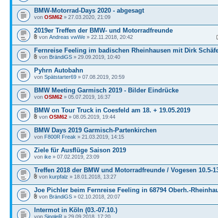
BMW-Motorrad-Days 2020 - abgesagt
von
OSM62
» 27.03.2020, 21:09
2019er Treffen der BMW- und Motorradfreunde
von
Andreas vwWe
» 22.11.2018, 20:42
Fernreise Feeling im badischen Rheinhausen mit Dirk Schäf
von
BrändiGS
» 29.09.2019, 10:40
Pyhrn Autobahn
von
Spätstarter69
» 07.08.2019, 20:59
BMW Meeting Garmisch 2019 - Bilder Eindrücke
von
OSM62
» 05.07.2019, 16:37
BMW on Tour Truck in Coesfeld am 18. + 19.05.2019
von
OSM62
» 08.05.2019, 19:44
BMW Days 2019 Garmisch-Partenkirchen
von
F800R Freak
» 21.03.2019, 14:15
Ziele für Ausflüge Saison 2019
von
ike
» 07.02.2019, 23:09
Treffen 2018 der BMW und Motorradfreunde / Vogesen 10.5-1
von
kurpfalz
» 18.01.2018, 13:27
Joe Pichler beim Fernreise Feeling in 68794 Oberh.-Rheinha
von
BrändiGS
» 02.10.2018, 20:07
Intermot in Köln (03.-07.10.)
von
SingleR
» 29.09.2018, 17:20