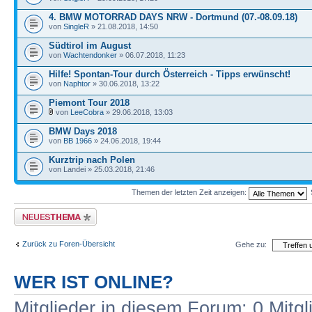
4. BMW MOTORRAD DAYS NRW - Dortmund (07.-08.09.18)
von
SingleR
» 21.08.2018, 14:50
Südtirol im August
von
Wachtendonker
» 06.07.2018, 11:23
Hilfe! Spontan-Tour durch Österreich - Tipps erwünscht!
von
Naphtor
» 30.06.2018, 13:22
Piemont Tour 2018
von
LeeCobra
» 29.06.2018, 13:03
BMW Days 2018
von
BB 1966
» 24.06.2018, 19:44
Kurztrip nach Polen
von Landei » 25.03.2018, 21:46
Themen der letzten Zeit anzeigen:
Neues Thema erstellen
Zurück zu Foren-Übersicht
Gehe zu:
WER IST ONLINE?
Mitglieder in diesem Forum: 0 Mitg