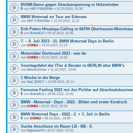
BVDM-Demo gegen Streckensperrung in Holzminden
von
HEF-F900XRler
» 02.03.2024, 16:38
BMW Motorrad on Tour am Edersee
von
HEF-F900XRler
» 22.04.2024, 11:15
Erik Peters Himalaya Calling in 68794 Oberhausen-Rheinhau
von
BrändiGS
» 03.10.2023, 10:36
7. – 9. Juli 2023 - 21. BMW Motorrad Days in Berlin
von
OSM62
» 19.03.2023, 21:23
Motorräder Dortmund 2023 - war da
von
OSM62
» 02.03.2023, 19:56
Sonntagsfahrt der ITler & Berater in BERLIN aller BMW's
von
BimmerDriver
» 11.10.2022, 14:05
1 Woche in die Berge
von
Stef_800GT
» 24.09.2022, 22:14
Fernreise Feeling 2022 mit Joe Pichler auf Abschiedstournee
von
BrändiGS
» 20.09.2022, 22:00
BMW - Motorrad - Days - 2022 - Bilder und erster Eindruck
von
OSM62
» 02.07.2022, 20:34
BMW Motorrad Days - 2022 - 2. + 3. Juli in Berlin
von
OSM62
» 08.10.2021, 19:08
Suche Anschluss im Raum LB - BB - S
von
Majortom74
» 22.07.2021, 07:52