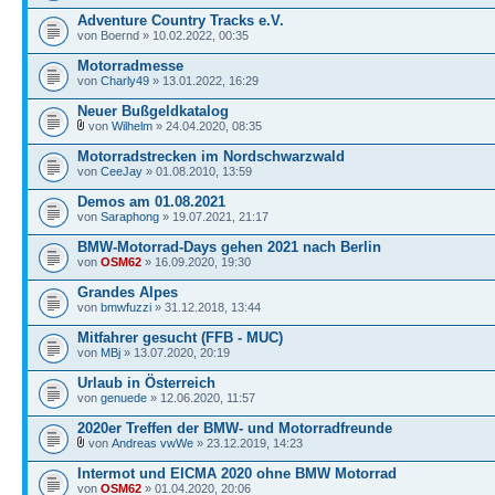
Adventure Country Tracks e.V.
von Boernd » 10.02.2022, 00:35
Motorradmesse
von
Charly49
» 13.01.2022, 16:29
Neuer Bußgeldkatalog
von
Wilhelm
» 24.04.2020, 08:35
Motorradstrecken im Nordschwarzwald
von
CeeJay
» 01.08.2010, 13:59
Demos am 01.08.2021
von
Saraphong
» 19.07.2021, 21:17
BMW-Motorrad-Days gehen 2021 nach Berlin
von
OSM62
» 16.09.2020, 19:30
Grandes Alpes
von
bmwfuzzi
» 31.12.2018, 13:44
Mitfahrer gesucht (FFB - MUC)
von
MBj
» 13.07.2020, 20:19
Urlaub in Österreich
von
genuede
» 12.06.2020, 11:57
2020er Treffen der BMW- und Motorradfreunde
von
Andreas vwWe
» 23.12.2019, 14:23
Intermot und EICMA 2020 ohne BMW Motorrad
von
OSM62
» 01.04.2020, 20:06