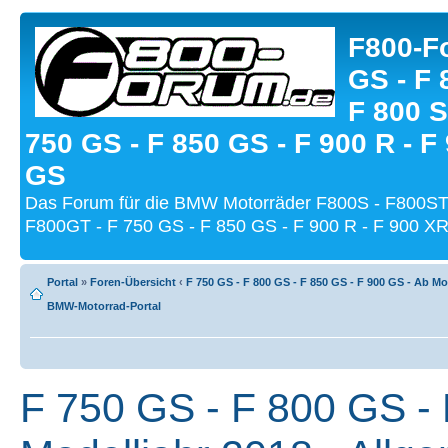
F800-Fo
GS - F 
F 800 S
750 GS - F 850 GS - F 900 R - F
GS
Das Forum für die BMW Motorräder F800S - F800ST
F800GT - F 750 GS - F 850 GS - F 900 R - F 900 XR
Portal
»
Foren-Übersicht
‹
F 750 GS - F 800 GS - F 850 GS - F 900 GS - Ab Mo
BMW-Motorrad-Portal
F 750 GS - F 800 GS - 