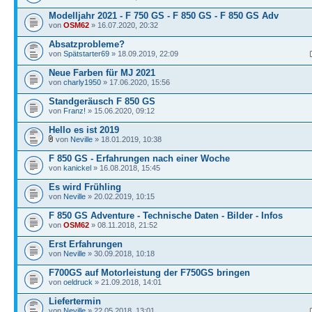
Modelljahr 2021 - F 750 GS - F 850 GS - F 850 GS Adv
von
OSM62
» 16.07.2020, 20:32
Absatzprobleme?
von
Spätstarter69
» 18.09.2019, 22:09
Neue Farben für MJ 2021
von
charly1950
» 17.06.2020, 15:56
Standgeräusch F 850 GS
von
Franz!
» 15.06.2020, 09:12
Hello es ist 2019
von
Neville
» 18.01.2019, 10:38
F 850 GS - Erfahrungen nach einer Woche
von
kanickel
» 16.08.2018, 15:45
Es wird Frühling
von
Neville
» 20.02.2019, 10:15
F 850 GS Adventure - Technische Daten - Bilder - Infos
von
OSM62
» 08.11.2018, 21:52
Erst Erfahrungen
von
Neville
» 30.09.2018, 10:18
F700GS auf Motorleistung der F750GS bringen
von
oeldruck
» 21.09.2018, 14:01
Liefertermin
von
Neville
» 22.05.2018, 13:01