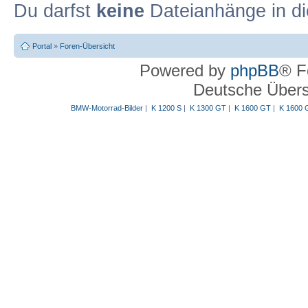
Du darfst
keine
Dateianhänge in di
Portal
»
Foren-Übersicht
Powered by
phpBB
® F
Deutsche Über
BMW-Motorrad-Bilder
|
K 1200 S
|
K 1300 GT
|
K 1600 GT
|
K 1600 