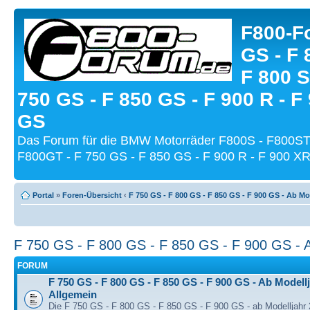
F800-Fo
GS - F 
F 800 S
750 GS - F 850 GS - F 900 R - F
GS
Das Forum für die BMW Motorräder F800S - F800ST
F800GT - F 750 GS - F 850 GS - F 900 R - F 900 XR
Portal
»
Foren-Übersicht
‹
F 750 GS - F 800 GS - F 850 GS - F 900 GS - Ab Mo
F 750 GS - F 800 GS - F 850 GS - F 900 GS - 
FORUM
F 750 GS - F 800 GS - F 850 GS - F 900 GS - Ab Modellj
Allgemein
Die F 750 GS - F 800 GS - F 850 GS - F 900 GS - ab Modelljahr