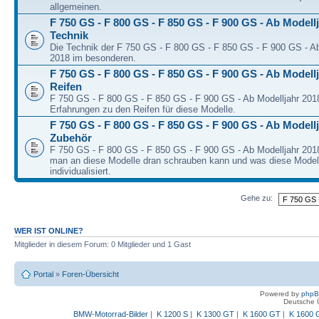
allgemeinen.
F 750 GS - F 800 GS - F 850 GS - F 900 GS - Ab Modellj
Technik
Die Technik der F 750 GS - F 800 GS - F 850 GS - F 900 GS - Ab
2018 im besonderen.
F 750 GS - F 800 GS - F 850 GS - F 900 GS - Ab Modellj
Reifen
F 750 GS - F 800 GS - F 850 GS - F 900 GS - Ab Modelljahr 2018
Erfahrungen zu den Reifen für diese Modelle.
F 750 GS - F 800 GS - F 850 GS - F 900 GS - Ab Modellj
Zubehör
F 750 GS - F 800 GS - F 850 GS - F 900 GS - Ab Modelljahr 2018
man an diese Modelle dran schrauben kann und was diese Model
individualisiert.
Gehe zu:
WER IST ONLINE?
Mitglieder in diesem Forum: 0 Mitglieder und 1 Gast
Portal
»
Foren-Übersicht
Powered by
php
Deutsche 
BMW-Motorrad-Bilder
|
K 1200 S
|
K 1300 GT
|
K 1600 GT
|
K 1600 