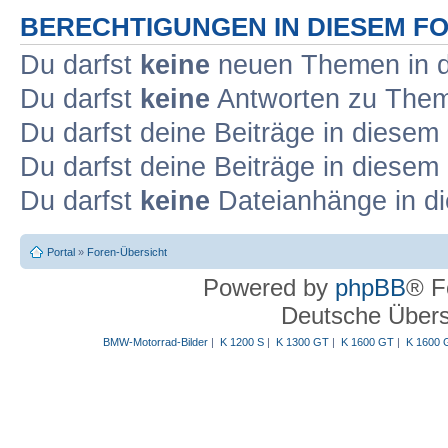
BERECHTIGUNGEN IN DIESEM F
Du darfst
keine
neuen Themen in d
Du darfst
keine
Antworten zu Theme
Du darfst deine Beiträge in diese
Du darfst deine Beiträge in diese
Du darfst
keine
Dateianhänge in di
Portal
»
Foren-Übersicht
Powered by
phpBB
® F
Deutsche Über
BMW-Motorrad-Bilder
|
K 1200 S
|
K 1300 GT
|
K 1600 GT
|
K 1600 