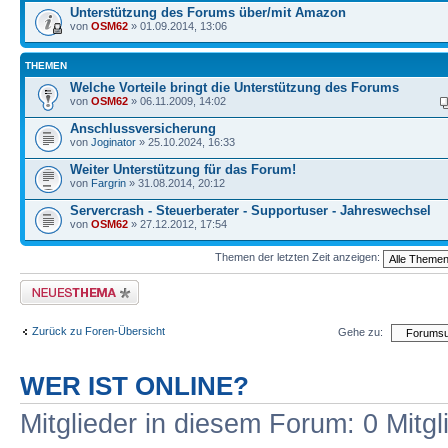
Unterstützung des Forums über/mit Amazon
von
OSM62
» 01.09.2014, 13:06
THEMEN
Welche Vorteile bringt die Unterstützung des Forums
von
OSM62
» 06.11.2009, 14:02
Anschlussversicherung
von
Joginator
» 25.10.2024, 16:33
Weiter Unterstützung für das Forum!
von
Fargrin
» 31.08.2014, 20:12
Servercrash - Steuerberater - Supportuser - Jahreswechsel
von
OSM62
» 27.12.2012, 17:54
Themen der letzten Zeit anzeigen:
Neues Thema erstellen
Zurück zu Foren-Übersicht
Gehe zu:
WER IST ONLINE?
Mitglieder in diesem Forum: 0 Mitg