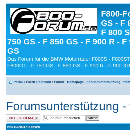
F800-Fo
GS - F 
F 800 S
750 GS - F 850 GS - F 900 R - F
GS
Das Forum für die BMW Motorräder F800S - F800ST
F800GT - F 750 GS - F 850 GS - F 900 R - F 900 XR
Portal
»
Foren-Übersicht
‹
Forum - Homepage
‹
Forumsunterstützung - freiw
Forumsunterstützung - f
Neues Thema erstellen
BEKANNTMACHUNGEN