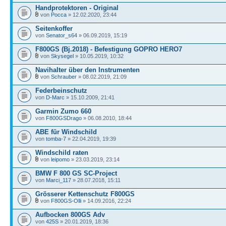
Handprotektoren - Original
von
Pocca
» 12.02.2020, 23:44
Seitenkoffer
von
Senator_s64
» 06.09.2019, 15:19
F800GS (Bj.2018) - Befestigung GOPRO HERO7
von
Skysegel
» 10.05.2019, 10:32
Navihalter über den Instrumenten
von
Schrauber
» 08.02.2019, 21:09
Federbeinschutz
von
D-Marc
» 15.10.2009, 21:41
Garmin Zumo 660
von
F800GSDrago
» 06.08.2010, 18:44
ABE für Windschild
von
tomba-7
» 22.04.2019, 19:39
Windschild raten
von
leipomo
» 23.03.2019, 23:14
BMW F 800 GS SC-Project
von
Marci_117
» 28.07.2018, 15:11
Grösserer Kettenschutz F800GS
von
F800GS-Olli
» 14.09.2016, 22:24
Aufbocken 800GS Adv
von
425S
» 20.01.2019, 18:36