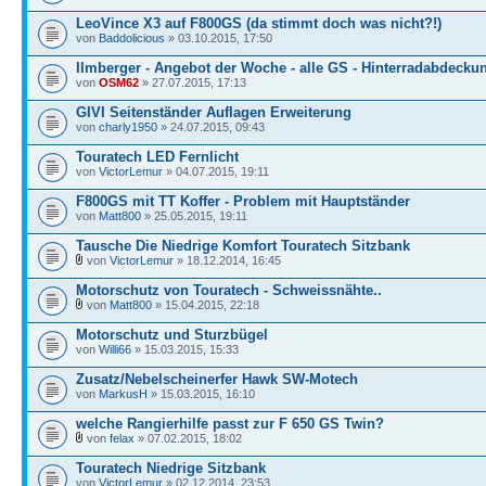
LeoVince X3 auf F800GS (da stimmt doch was nicht?!)
von
Baddolicious
» 03.10.2015, 17:50
Ilmberger - Angebot der Woche - alle GS - Hinterradabdecku
von
OSM62
» 27.07.2015, 17:13
GIVI Seitenständer Auflagen Erweiterung
von
charly1950
» 24.07.2015, 09:43
Touratech LED Fernlicht
von
VictorLemur
» 04.07.2015, 19:11
F800GS mit TT Koffer - Problem mit Hauptständer
von
Matt800
» 25.05.2015, 19:11
Tausche Die Niedrige Komfort Touratech Sitzbank
von
VictorLemur
» 18.12.2014, 16:45
Motorschutz von Touratech - Schweissnähte..
von
Matt800
» 15.04.2015, 22:18
Motorschutz und Sturzbügel
von
Willi66
» 15.03.2015, 15:33
Zusatz/Nebelscheinerfer Hawk SW-Motech
von
MarkusH
» 15.03.2015, 16:10
welche Rangierhilfe passt zur F 650 GS Twin?
von
felax
» 07.02.2015, 18:02
Touratech Niedrige Sitzbank
von
VictorLemur
» 02.12.2014, 23:53