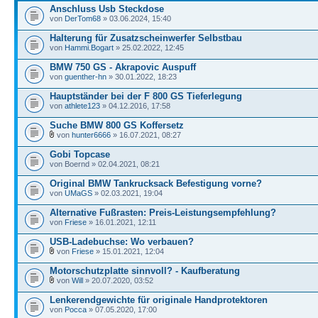
Anschluss Usb Steckdose
von
DerTom68
» 03.06.2024, 15:40
Halterung für Zusatzscheinwerfer Selbstbau
von
Hammi.Bogart
» 25.02.2022, 12:45
BMW 750 GS - Akrapovic Auspuff
von
guenther-hn
» 30.01.2022, 18:23
Hauptständer bei der F 800 GS Tieferlegung
von
athlete123
» 04.12.2016, 17:58
Suche BMW 800 GS Koffersetz
von
hunter6666
» 16.07.2021, 08:27
Gobi Topcase
von Boernd » 02.04.2021, 08:21
Original BMW Tankrucksack Befestigung vorne?
von
UMaGS
» 02.03.2021, 19:04
Alternative Fußrasten: Preis-Leistungsempfehlung?
von
Friese
» 16.01.2021, 12:11
USB-Ladebuchse: Wo verbauen?
von
Friese
» 15.01.2021, 12:04
Motorschutzplatte sinnvoll? - Kaufberatung
von
Will
» 20.07.2020, 03:52
Lenkerendgewichte für originale Handprotektoren
von
Pocca
» 07.05.2020, 17:00