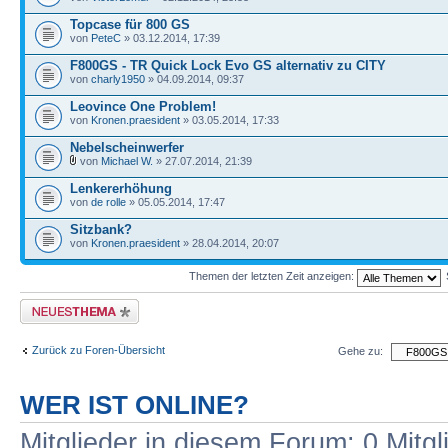
Topcase für 800 GS
von
PeteC
» 03.12.2014, 17:39
F800GS - TR Quick Lock Evo GS alternativ zu CITY
von
charly1950
» 04.09.2014, 09:37
Leovince One Problem!
von
Kronen.praesident
» 03.05.2014, 17:33
Nebelscheinwerfer
von
Michael W.
» 27.07.2014, 21:39
Lenkererhöhung
von
de rolle
» 05.05.2014, 17:47
Sitzbank?
von
Kronen.praesident
» 28.04.2014, 20:07
Themen der letzten Zeit anzeigen:
Neues Thema erstellen
Zurück zu Foren-Übersicht
Gehe zu:
WER IST ONLINE?
Mitglieder in diesem Forum: 0 Mitg