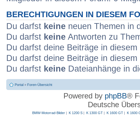
BERECHTIGUNGEN IN DIESEM F
Du darfst
keine
neuen Themen in d
Du darfst
keine
Antworten zu Theme
Du darfst deine Beiträge in diese
Du darfst deine Beiträge in diese
Du darfst
keine
Dateianhänge in di
Portal
»
Foren-Übersicht
Powered by
phpBB
® F
Deutsche Über
BMW-Motorrad-Bilder
|
K 1200 S
|
K 1300 GT
|
K 1600 GT
|
K 1600 