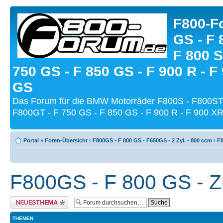
F800-Fo
GS - F 
F 800 S
750 GS - F 850 GS - F 900 R - F
GS
Das Forum für die BMW Motorräder F800S - F800ST
F800GT - F 750 GS - F 850 GS - F 900 R - F 900 XR
Portal
»
Foren-Übersicht
‹
F800GS - F 800 GS - F650GS - 2 Zyl. - 800 ccm
‹
F8
F800GS - F 800 GS - Z
Neues Thema erstellen
THEMEN