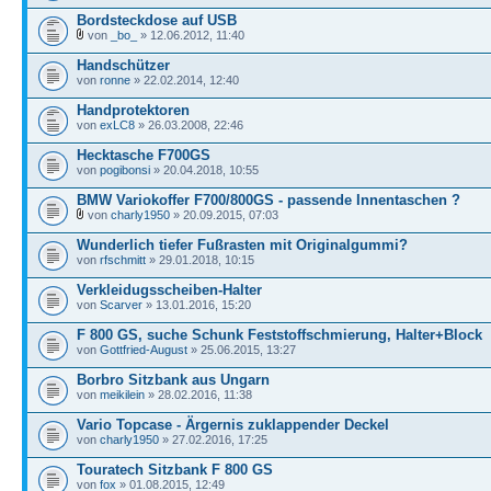
Bordsteckdose auf USB
von
_bo_
» 12.06.2012, 11:40
Handschützer
von
ronne
» 22.02.2014, 12:40
Handprotektoren
von
exLC8
» 26.03.2008, 22:46
Hecktasche F700GS
von
pogibonsi
» 20.04.2018, 10:55
BMW Variokoffer F700/800GS - passende Innentaschen ?
von
charly1950
» 20.09.2015, 07:03
Wunderlich tiefer Fußrasten mit Originalgummi?
von
rfschmitt
» 29.01.2018, 10:15
Verkleidugsscheiben-Halter
von
Scarver
» 13.01.2016, 15:20
F 800 GS, suche Schunk Feststoffschmierung, Halter+Block
von
Gottfried-August
» 25.06.2015, 13:27
Borbro Sitzbank aus Ungarn
von
meikilein
» 28.02.2016, 11:38
Vario Topcase - Ärgernis zuklappender Deckel
von
charly1950
» 27.02.2016, 17:25
Touratech Sitzbank F 800 GS
von
fox
» 01.08.2015, 12:49