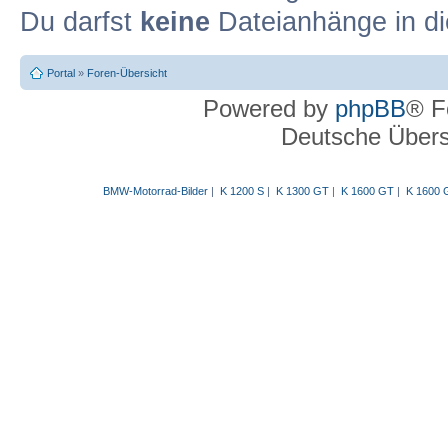
Du darfst
keine
Dateianhänge in di
Portal
»
Foren-Übersicht
Powered by
phpBB
® F
Deutsche Über
BMW-Motorrad-Bilder
|
K 1200 S
|
K 1300 GT
|
K 1600 GT
|
K 1600 