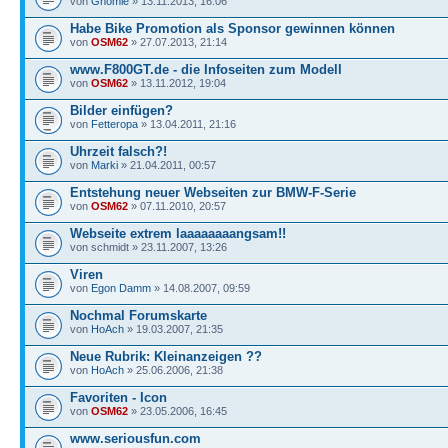
von
Gnomie
» 13.11.2013, 16:06
Habe Bike Promotion als Sponsor gewinnen können
von
OSM62
» 27.07.2013, 21:14
www.F800GT.de - die Infoseiten zum Modell
von
OSM62
» 13.11.2012, 19:04
Bilder einfügen?
von
Fetteropa
» 13.04.2011, 21:16
Uhrzeit falsch?!
von
Marki
» 21.04.2011, 00:57
Entstehung neuer Webseiten zur BMW-F-Serie
von
OSM62
» 07.11.2010, 20:57
Webseite extrem laaaaaaaangsam!!
von schmidt » 23.11.2007, 13:26
Viren
von
Egon Damm
» 14.08.2007, 09:59
Nochmal Forumskarte
von
HoAch
» 19.03.2007, 21:35
Neue Rubrik: Kleinanzeigen ??
von
HoAch
» 25.06.2006, 21:38
Favoriten - Icon
von
OSM62
» 23.05.2006, 16:45
www.seriousfun.com