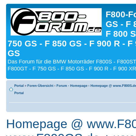
F800-Fo
GS - F 
F 800 S
750 GS - F 850 GS - F 900 R - F
GS
Das Forum für die BMW Motorräder F800S - F800ST
F800GT - F 750 GS - F 850 GS - F 900 R - F 900 XR
Portal
»
Foren-Übersicht
‹
Forum - Homepage
‹
Homepage @ www.F800S.de 
Portal
Homepage @ www.F800