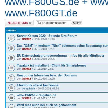
www.F800GS.de + www
www.F800GT.de
Neues Thema erstellen
THEMEN
Server Kosten 2020 - Spende fürs Forum
von
OSM62
» 02.02.2020, 19:16
Das "OSM" in meinem "Nick" bekommt seine Bedeutung zur
von
OSM62
» 26.10.2018, 17:01
EU-Datenschutzgrundverordnung - Infos für alle Mitglieder
von
OSM62
» 25.05.2018, 22:06
Tapatalk ist installiert - Client für Smartphones
von
OSM62
» 27.11.2010, 23:27
Umzug der Infoseiten bzw. der Domains
von
OSM62
» 30.10.2016, 15:20
Elektronik streikt bei Sonne
von
bongobäda
» 20.06.2014, 07:55
www.BMW-F-Freigaben.de
von
OSM62
» 21.01.2013, 13:07
Wird dies auch bei euch so gehandhabt