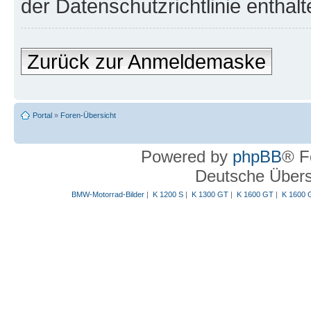
der Datenschutzrichtlinie enthalt
Zurück zur Anmeldemaske
Portal
»
Foren-Übersicht
Powered by
phpBB
® F
Deutsche Über
BMW-Motorrad-Bilder
|
K 1200 S
|
K 1300 GT
|
K 1600 GT
|
K 1600 