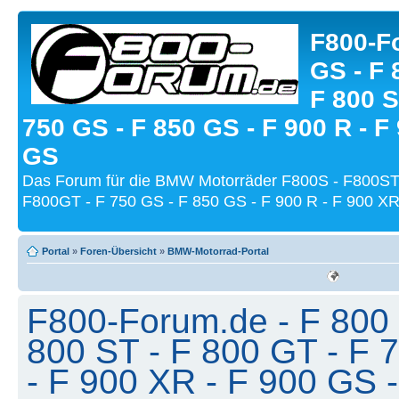
F800-Fo
GS - F 
F 800 S
750 GS - F 850 GS - F 900 R - F
GS
Das Forum für die BMW Motorräder F800S - F800ST
F800GT - F 750 GS - F 850 GS - F 900 R - F 900 XR
Portal
»
Foren-Übersicht
»
BMW-Motorrad-Portal
F800-Forum.de - F 800 
800 ST - F 800 GT - F 
- F 900 XR - F 900 GS