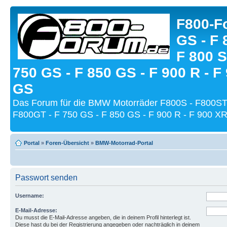
F800-Fo
GS - F 
F 800 S
750 GS - F 850 GS - F 900 R - F
GS
Das Forum für die BMW Motorräder F800S - F800ST
F800GT - F 750 GS - F 850 GS - F 900 R - F 900 XR
Portal
»
Foren-Übersicht
»
BMW-Motorrad-Portal
Passwort senden
Username:
E-Mail-Adresse:
Du musst die E-Mail-Adresse angeben, die in deinem Profil hinterlegt ist.
Diese hast du bei der Registrierung angegeben oder nachträglich in deinem