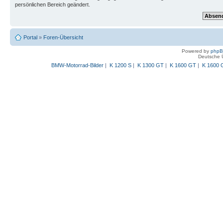
persönlichen Bereich geändert.
Portal
»
Foren-Übersicht
Powered by
php
Deutsche 
BMW-Motorrad-Bilder
|
K 1200 S
|
K 1300 GT
|
K 1600 GT
|
K 1600 