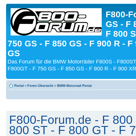
F800-Fo
GS - F 
F 800 S
750 GS - F 850 GS - F 900 R - F
GS
Das Forum für die BMW Motorräder F800S - F800ST
F800GT - F 750 GS - F 850 GS - F 900 R - F 900 XR
Portal
»
Foren-Übersicht
»
BMW-Motorrad-Portal
F800-Forum.de - F 800 
800 ST - F 800 GT - F 