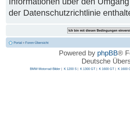
Informationen über den Umgang m
der Datenschutzrichtlinie enthalt
Portal
»
Foren-Übersicht
Powered by
phpBB
® F
Deutsche Über
BMW-Motorrad-Bilder
|
K 1200 S
|
K 1300 GT
|
K 1600 GT
|
K 1600 