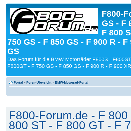
F800-Fo
GS - F 
F 800 S
750 GS - F 850 GS - F 900 R - F
GS
Das Forum für die BMW Motorräder F800S - F800ST
F800GT - F 750 GS - F 850 GS - F 900 R - F 900 XR
Portal
»
Foren-Übersicht
»
BMW-Motorrad-Portal
F800-Forum.de - F 800 
800 ST - F 800 GT - F 