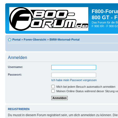
F800-Forum
800 GT - F
Das Forum für die 
F 900 XR - F 900 G
Portal
»
Foren-Übersicht
»
BMW-Motorrad-Portal
Anmelden
Username:
Passwort:
Ich habe mein Passwort vergessen
Mich bei jedem Besuch automatisch anmelden
Meinen Online-Status während dieser Sitzung v
REGISTRIEREN
Du musst in diesem Forum registriert sein, um dich anmelden zu können. Die R