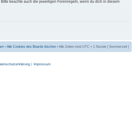
Bitte beachte auch die jeweiligen Forenregeln, wenn du dich in diesem
am
•
Alle Cookies des Boards löschen
• Alle Zeiten sind UTC + 1 Stunde [ Sommerzeit ]
tenschutzerklärung
|
Impressum