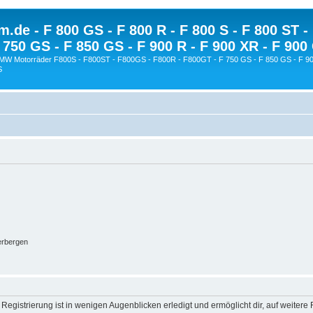
.de - F 800 GS - F 800 R - F 800 S - F 800 ST -
 750 GS - F 850 GS - F 900 R - F 900 XR - F 900
BMW Motorräder F800S - F800ST - F800GS - F800R - F800GT - F 750 GS - F 850 GS - F 90
S
erbergen
egistrierung ist in wenigen Augenblicken erledigt und ermöglicht dir, auf weitere 