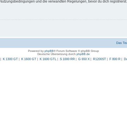
Nutzungsbedingungen und die verwandten Regelungen, bevor du dich registrierst. 
Das Te
Powered by
phpBB
® Forum Software © phpBB Group
Deutsche Übersetzung durch
phpBB.de
|
K 1300 GT
|
K 1600 GT
|
K 1600 GTL
|
S 1000 RR
|
G 650 X
|
R1200ST
|
F 800 R
|
Da