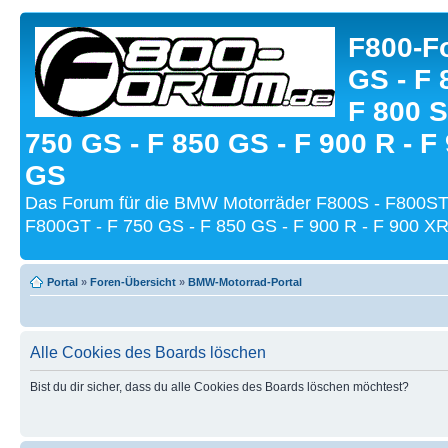
F800-Fo
GS - F 
F 800 S
750 GS - F 850 GS - F 900 R - F
GS
Das Forum für die BMW Motorräder F800S - F800ST
F800GT - F 750 GS - F 850 GS - F 900 R - F 900 XR
Portal
»
Foren-Übersicht
»
BMW-Motorrad-Portal
Alle Cookies des Boards löschen
Bist du dir sicher, dass du alle Cookies des Boards löschen möchtest?