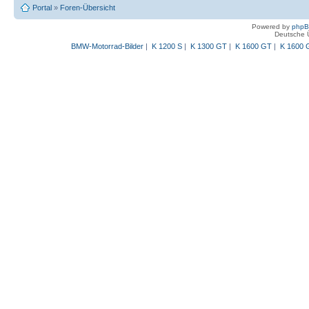
Portal
»
Foren-Übersicht
Powered by
php
Deutsche 
BMW-Motorrad-Bilder
|
K 1200 S
|
K 1300 GT
|
K 1600 GT
|
K 1600 