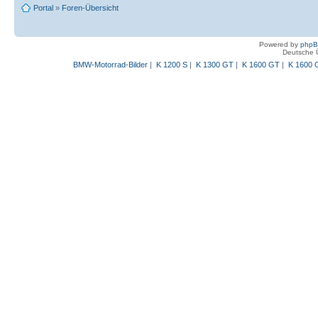
Portal
»
Foren-Übersicht
Powered by
php
Deutsche 
BMW-Motorrad-Bilder
|
K 1200 S
|
K 1300 GT
|
K 1600 GT
|
K 1600 