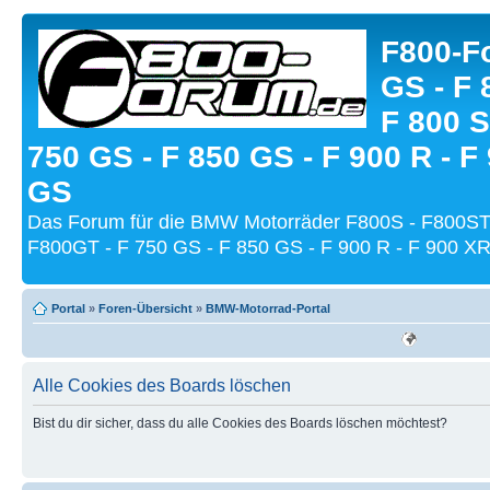
F800-Fo
GS - F 
F 800 S
750 GS - F 850 GS - F 900 R - F
GS
Das Forum für die BMW Motorräder F800S - F800ST
F800GT - F 750 GS - F 850 GS - F 900 R - F 900 XR
Portal
»
Foren-Übersicht
»
BMW-Motorrad-Portal
Alle Cookies des Boards löschen
Bist du dir sicher, dass du alle Cookies des Boards löschen möchtest?