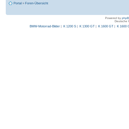
Portal
»
Foren-Übersicht
Powered by
php
Deutsche 
BMW-Motorrad-Bilder
|
K 1200 S
|
K 1300 GT
|
K 1600 GT
|
K 1600 