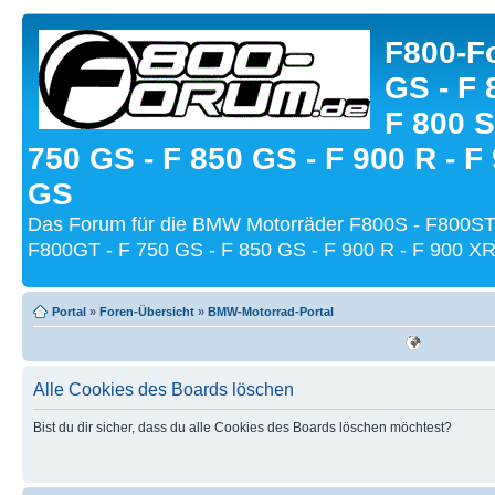
F800-Fo
GS - F 
F 800 S
750 GS - F 850 GS - F 900 R - F
GS
Das Forum für die BMW Motorräder F800S - F800ST
F800GT - F 750 GS - F 850 GS - F 900 R - F 900 XR
Portal
»
Foren-Übersicht
»
BMW-Motorrad-Portal
Alle Cookies des Boards löschen
Bist du dir sicher, dass du alle Cookies des Boards löschen möchtest?