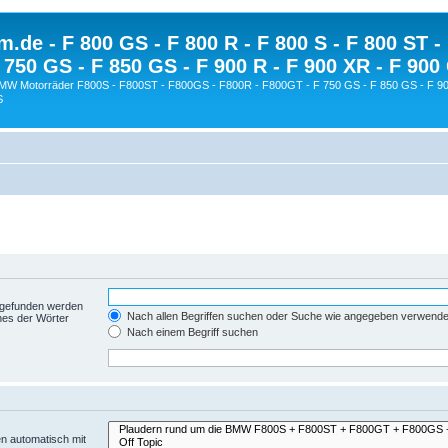
.de - F 800 GS - F 800 R - F 800 S - F 800 ST -
 750 GS - F 850 GS - F 900 R - F 900 XR - F 900
BMW Motorräder F800S - F800ST - F800GS - F800R - F800GT - F 750 GS - F 850 GS - F 90
S
t gefunden werden
Nach allen Begriffen suchen oder Suche wie angegeben verwend
nes der Wörter
Nach einem Begriff suchen
n automatisch mit