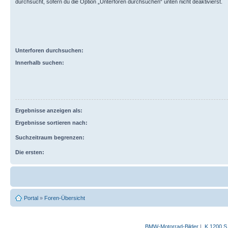
durchsucht, sofern du die Option „Unterforen durchsuchen“ unten nicht deaktivierst.
Unterforen durchsuchen:
Innerhalb suchen:
Ergebnisse anzeigen als:
Ergebnisse sortieren nach:
Suchzeitraum begrenzen:
Die ersten:
Portal
»
Foren-Übersicht
BMW-Motorrad-Bilder
|
K 1200 S