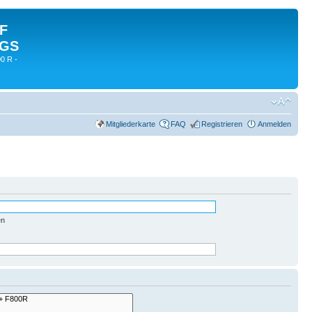
 F
 GS
0 R -
Mitgliederkarte
FAQ
Registrieren
Anmelden
en