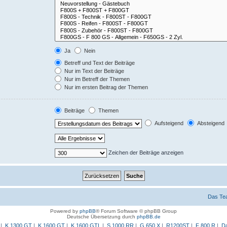
Ja
Nein
Betreff und Text der Beiträge
Nur im Text der Beiträge
Nur im Betreff der Themen
Nur im ersten Beitrag der Themen
Beiträge
Themen
Aufsteigend
Absteigend
Zeichen der Beiträge anzeigen
Das Te
Powered by
phpBB
® Forum Software © phpBB Group
Deutsche Übersetzung durch
phpBB.de
|
K 1300 GT
|
K 1600 GT
|
K 1600 GTL
|
S 1000 RR
|
G 650 X
|
R1200ST
|
F 800 R
|
Da