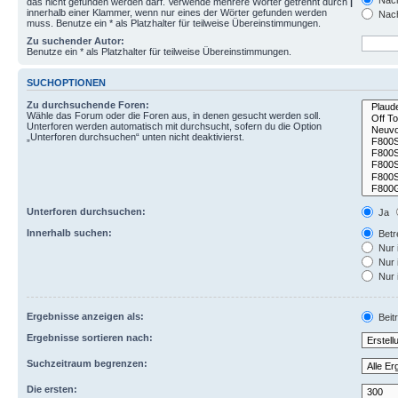
Nach
das nicht gefunden werden darf. Verwende mehrere Wörter getrennt durch
|
innerhalb einer Klammer, wenn nur eines der Wörter gefunden werden
Nach
muss. Benutze ein * als Platzhalter für teilweise Übereinstimmungen.
Zu suchender Autor:
Benutze ein * als Platzhalter für teilweise Übereinstimmungen.
SUCHOPTIONEN
Zu durchsuchende Foren:
Wähle das Forum oder die Foren aus, in denen gesucht werden soll.
Unterforen werden automatisch mit durchsucht, sofern du die Option
„Unterforen durchsuchen“ unten nicht deaktivierst.
Unterforen durchsuchen:
Ja
Innerhalb suchen:
Betre
Nur 
Nur 
Nur 
Ergebnisse anzeigen als:
Beit
Ergebnisse sortieren nach:
Suchzeitraum begrenzen:
Die ersten: