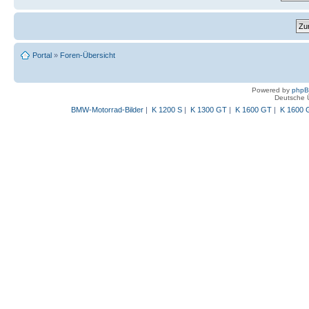
Portal
»
Foren-Übersicht
Powered by
php
Deutsche 
BMW-Motorrad-Bilder
|
K 1200 S
|
K 1300 GT
|
K 1600 GT
|
K 1600 