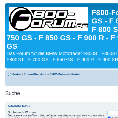
F800-Fo
GS - F 
F 800 S
750 GS - F 850 GS - F 900 R - F
GS
Das Forum für die BMW Motorräder F800S - F800ST
F800GT - F 750 GS - F 850 GS - F 900 R - F 900 XR
Portal
»
Foren-Übersicht
»
BMW-Motorrad-Portal
Suche
SUCHANFRAGE
Suche nach Wörtern:
Setze ein
+
vor ein Wort, das gefunden werden muss und ein
-
vor ein Wort,