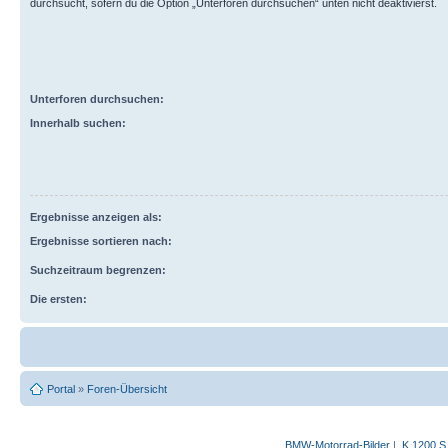
durchsucht, sofern du die Option „Unterforen durchsuchen“ unten nicht deaktivierst.
Unterforen durchsuchen:
Innerhalb suchen:
Ergebnisse anzeigen als:
Ergebnisse sortieren nach:
Suchzeitraum begrenzen:
Die ersten:
Portal
»
Foren-Übersicht
BMW-Motorrad-Bilder
|
K 1200 S