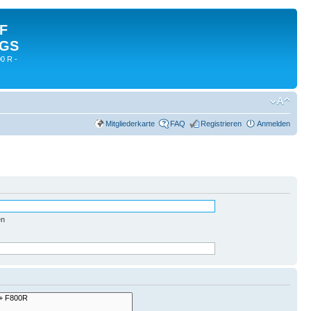
 F
 GS
0 R -
Mitgliederkarte
FAQ
Registrieren
Anmelden
en