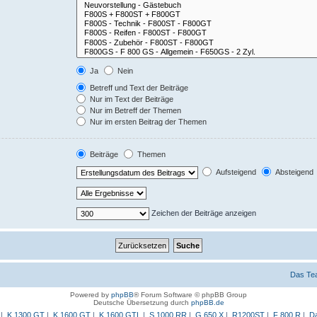
Ja
Nein
Betreff und Text der Beiträge
Nur im Text der Beiträge
Nur im Betreff der Themen
Nur im ersten Beitrag der Themen
Beiträge
Themen
Aufsteigend
Absteigend
Zeichen der Beiträge anzeigen
Das Te
Powered by
phpBB
® Forum Software © phpBB Group
Deutsche Übersetzung durch
phpBB.de
|
K 1300 GT
|
K 1600 GT
|
K 1600 GTL
|
S 1000 RR
|
G 650 X
|
R1200ST
|
F 800 R
|
Da