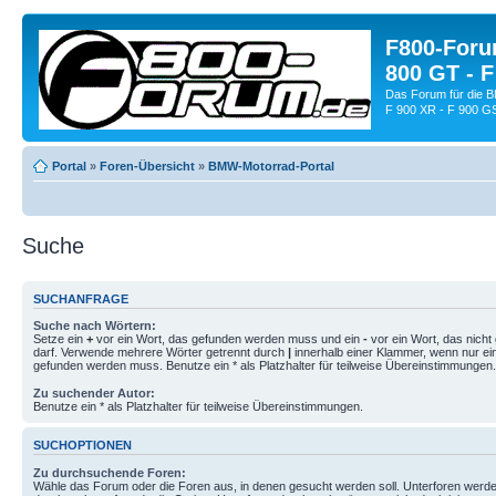
F800-Forum
800 GT - F
Das Forum für die 
F 900 XR - F 900 G
Portal
»
Foren-Übersicht
»
BMW-Motorrad-Portal
Suche
SUCHANFRAGE
Suche nach Wörtern:
Setze ein
+
vor ein Wort, das gefunden werden muss und ein
-
vor ein Wort, das nich
darf. Verwende mehrere Wörter getrennt durch
|
innerhalb einer Klammer, wenn nur ei
gefunden werden muss. Benutze ein * als Platzhalter für teilweise Übereinstimmungen.
Zu suchender Autor:
Benutze ein * als Platzhalter für teilweise Übereinstimmungen.
SUCHOPTIONEN
Zu durchsuchende Foren:
Wähle das Forum oder die Foren aus, in denen gesucht werden soll. Unterforen werde