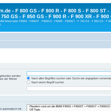
.de - F 800 GS - F 800 R - F 800 S - F 800 ST -
 750 GS - F 850 GS - F 900 R - F 900 XR - F 900
BMW Motorräder F800S - F800ST - F800GS - F800R - F800GT - F 750 GS - F 850 GS - F 90
S
t gefunden werden
Nach allen Begriffen suchen oder Suche wie angegeben verwend
nes der Wörter
Nach einem Begriff suchen
n automatisch mit