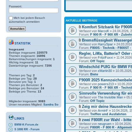
Passwort:
Mich bei jedem Besuch
AKTUELLE BEITRÄGE
automatisch anmelden
Komfort Sitzbank für F900
Verfasst von
MarcoK
» 24.04.2026, 
Forum:
F 900 R - F 900 XR - Zubeh
Bremsflüssigkeit Wasserge
STATISTIK
Verfasst von
HarrySpar
» 24.03.2016
Forum:
F800S - Technik - F800ST 
Insgesamt
Beiträge insgesamt:
220575
Regler, LiMa, Batterie? Oder
Themen insgesamt:
16896
Verfasst von
FritziFuxxi
» 11.04.2026
Bekanntmachungen insgesamt:
1
Forum:
Off Topic
Wichtig insgesamt:
11
Dateianhänge insgesamt:
7206
Windschild PUIG für BMW F8
Verfasst von
xMartin30
» 10.05.2026,
Forum:
Biete
Themen pro Tag:
2
Beiträge pro Tag:
28
F900R 2025 Kennzeichenbele
Benutzer pro Tag:
1
Verfasst von
powers213
» 10.05.202
Themen pro Benutzer:
2
Forum:
F 900 R - F 900 XR - Techni
Beiträge pro Benutzer:
24
Beiträge pro Thema:
13
Sinnvolle Verwendung für ein
Verfasst von
The Invisible Man
» 05.
Forum:
Off Topic
Mitglieder insgesamt:
9083
Unser neuestes Mitglied:
Sandra So
Zeig mir deine Hausstrecke
Verfasst von
ArminF
» 10.04.2026, 1
Forum:
Treffen und Ausfahrten
LINKS
zwei F800R zur Wahl - bitte
Verfasst von
neugruen
» 10.04.2026,
BMW-K-Forum.de
Forum:
F800R - F 800 R - Allgemei
S 1000 RR - Forum