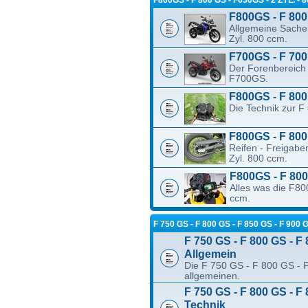
F800GS - F 800 
Allgemeine Sache
Zyl. 800 ccm.
F700GS - F 700 
Der Forenbereich 
F700GS.
F800GS - F 800 
Die Technik zur F
F800GS - F 800 
Reifen - Freigabe
Zyl. 800 ccm.
F800GS - F 800
Alles was die F800
ccm.
F 750 GS - F 800 GS - F 850 GS - F 9
F 750 GS - F 800 GS - F 
Allgemein
Die F 750 GS - F 800 GS - 
allgemeinen.
F 750 GS - F 800 GS - F 
Technik