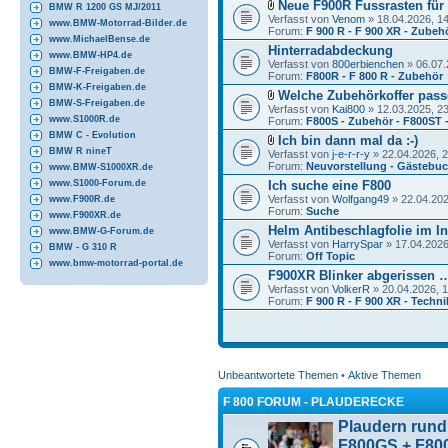
Neue F900R Fussrasten für 
BMW R 1200 GS MJ/2011
Verfasst von
Venom
» 18.04.2026, 1
www.BMW-Motorrad-Bilder.de
Forum:
F 900 R - F 900 XR - Zubeh
www.MichaelBense.de
Hinterradabdeckung
www.BMW-HP4.de
Verfasst von
800erbienchen
» 06.07.
BMW-F-Freigaben.de
Forum:
F800R - F 800 R - Zubehör
BMW-K-Freigaben.de
Welche Zubehörkoffer pas
BMW-S-Freigaben.de
Verfasst von
Kai800
» 12.03.2025, 2
www.S1000R.de
Forum:
F800S - Zubehör - F800ST 
BMW C - Evolution
Ich bin dann mal da :-)
BMW R nineT
Verfasst von
j-e-r-r-y
» 22.04.2026, 
Forum:
Neuvorstellung - Gästebu
www.BMW-S1000XR.de
Ich suche eine F800
www.S1000-Forum.de
Verfasst von
Wolfgang49
» 22.04.202
www.F900R.de
Forum:
Suche
www.F900XR.de
Helm Antibeschlagfolie im In
www.BMW-G-Forum.de
Verfasst von
HarrySpar
» 17.04.2026
BMW - G 310 R
Forum:
Off Topic
www.bmw-motorrad-portal.de
F900XR Blinker abgerissen 
Verfasst von
VolkerR
» 20.04.2026, 
Forum:
F 900 R - F 900 XR - Techni
Unbeantwortete Themen
•
Aktive Themen
F 800 FORUM - PLAUDERECKE
Plaudern run
F800GS + F80