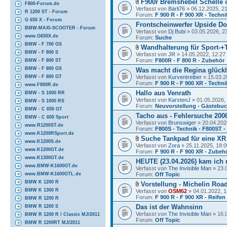
F900r Bremshebel Schelle 
F800-Forum.de
Verfasst von
Bärli76
» 06.12.2025, 2
R 1200 ST - Forum
Forum:
F 900 R - F 900 XR - Techni
G 650 X - Forum
Frontscheinwerfer Upside D
BMW-MAXI-SCOOTER - Forum
Verfasst von
Dj Bubi
» 03.05.2026, 2
www.G650X.de
Forum:
Suche
BMW - F 700 GS
Wandhalterung für Sport-+T
BMW - F 800 S
Verfasst von
JR
» 14.05.2022, 12:27
Forum:
F800R - F 800 R - Zubehör
BMW - F 800 ST
BMW - F 800 GS
Was macht die Regina glückl
Verfasst von
Kurventreiber
» 15.03.2
BMW - F 800 GT
Forum:
F 900 R - F 900 XR - Techni
www.F800R.de
Hallo aus Venrath
BMW - S 1000 RR
Verfasst von
KarstenJ
» 01.05.2026,
BMW - S 1000 RS
Forum:
Neuvorstellung - Gästebu
BMW - C 650 GT
Tacho aus - Fehlersuche 200
BMW - C 600 Sport
Verfasst von
Brunswiger
» 20.04.202
www.R1200ST.de
Forum:
F800S - Technik - F800ST 
www.K1200RSport.de
Suche Tankpad für eine XR
www.K1200S.de
Verfasst von
Zora
» 25.11.2025, 18:0
www.K1200GT.de
Forum:
F 900 R - F 900 XR - Zubeh
www.K1300GT.de
HEUTE (23.04.2026) kam ich mi
www.BMW-K1600GT.de
Verfasst von
The Invisible Man
» 23.0
Forum:
Off Topic
www.BMW-K1600GTL.de
BMW K 1200 R
Vorstellung - Michelin Roa
BMW K 1300 R
Verfasst von
OSM62
» 04.01.2022, 1
Forum:
F 900 R - F 900 XR - Reifen
BMW R 1200 R
Das ist der Wahnsinn
BMW R 1200 S
Verfasst von
The Invisible Man
» 16.
BMW R 1200 R / Classic MJ/2011
Forum:
Off Topic
BMW R 1200RT MJ/2011