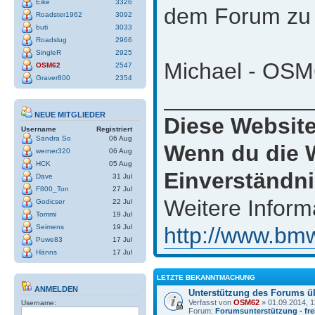
Eike
3326
dem Forum zu 
Roadster1962
3092
buti
3033
Roadslug
2966
SingleR
2925
Michael - OSM6
OSM62
2547
Graver800
2354
___________
NEUE MITGLIEDER
Diese Website
Username
Registriert
Sandra So
06 Aug
Wenn du die W
werner320
06 Aug
HCK
05 Aug
Einverständni
Dave
31 Jul
F800_Ton
27 Jul
Weitere Inform
Godicser
22 Jul
Tommi
19 Jul
Seimens
19 Jul
http://www.bmw
Puwe83
17 Jul
Hänns
17 Jul
LETZTE BEKANNTMACHUNG
ANMELDEN
Unterstützung des Forums ü
Verfasst von
OSM62
» 01.09.2014, 1
Username:
Forum:
Forumsunterstützung - frei