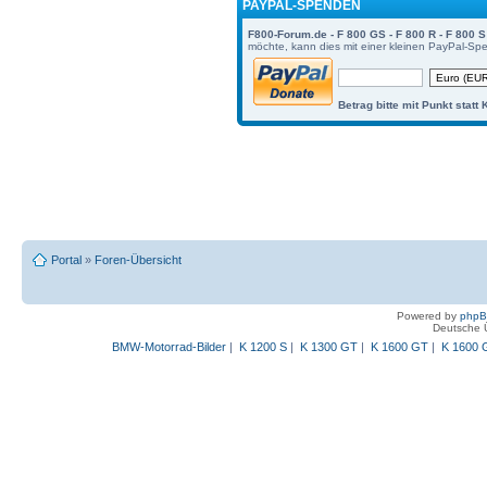
PAYPAL-SPENDEN
F800-Forum.de - F 800 GS - F 800 R - F 800 S 
möchte, kann dies mit einer kleinen PayPal-Sp
Betrag bitte mit Punkt statt
Portal
»
Foren-Übersicht
Powered by
php
Deutsche 
BMW-Motorrad-Bilder
|
K 1200 S
|
K 1300 GT
|
K 1600 GT
|
K 1600 