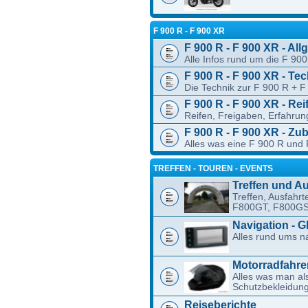
F 900 R - F 900 XR
F 900 R - F 900 XR - Al
Alle Infos rund um die F 90
F 900 R - F 900 XR - Te
Die Technik zur F 900 R + F
F 900 R - F 900 XR - Rei
Reifen, Freigaben, Erfahru
F 900 R - F 900 XR - Zu
Alles was eine F 900 R und 
TREFFEN - TOUREN - EVENTS
Treffen und A
Treffen, Ausfahrt
F800GT, F800GS
Navigation - 
Alles rund ums na
Motorradfahre
Alles was man al
Schutzbekleidung
Reiseberichte