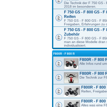
Die Technik der F 750 GS - 
2018 im besonderen.
F 750 GS - F 800 GS - F 
Reifen
F 750 GS - F 800 GS - F 85
Freigaben, Erfahrungen zu d
F 750 GS - F 800 GS - F 
Zubehör
F 750 GS - F 800 GS - F 850
man an diese Modelle dran 
individualisiert.
F800R - F 800 R
F800R - F 800 R
Alle Infos rund um
F800R - F 800 
Die Technik zur F
F800R - F 800 
Reifen, Freigabe
F800R - F 800
Alles was eine F