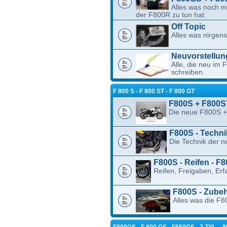
Alles was noch 
der F800R zu tun hat.
Off Topic
Alles was nirgens
Neuvorstellun
Alle, die neu im F
schreiben.
F 800 S - F 800 ST - F 800 GT
F800S + F800S
Die neue F800S +
F800S - Techni
Die Technik der 
F800S - Reifen - F
Reifen, Freigaben, Er
F800S - Zubeh
Alles was die F8
F800GS - F 800 GS - F650GS - 2 ZYL. -