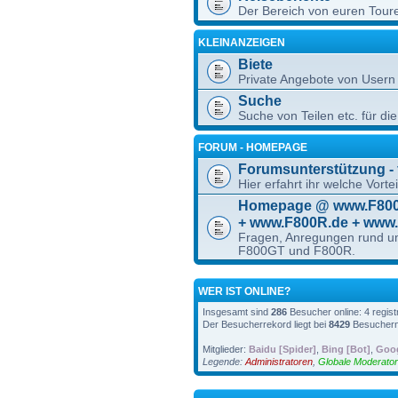
Der Bereich von euren Toure
KLEINANZEIGEN
Biete
Private Angebote von Usern
Suche
Suche von Teilen etc. für die
FORUM - HOMEPAGE
Forumsunterstützung - f
Hier erfahrt ihr welche Vorte
Homepage @ www.F800S
+ www.F800R.de + www
Fragen, Anregungen rund u
F800GT und F800R.
WER IST ONLINE?
Insgesamt sind
286
Besucher online: 4 regist
Der Besucherrekord liegt bei
8429
Besuchern,
Mitglieder:
Baidu [Spider]
,
Bing [Bot]
,
Goog
Legende:
Administratoren
,
Globale Moderato