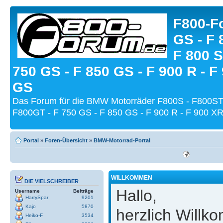
F800-Fo
GS - F 
F 800 S
750 GS - F 850 GS - F 900 R - F
GS
Das Forum für die BMW Motorräder F800S - F800ST
F800GT - F 750 GS - F 850 GS - F 900 R - F 900 XR
Portal
»
Foren-Übersicht
»
BMW-Motorrad-Portal
WILLKOMMEN
DIE VIELSCHREIBER
Hallo,
Username
Beiträge
HarrySpar
9201
Kajo
5870
herzlich Will
Heiko-F
3534