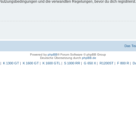
Nutzungsbedingungen und die verwandten Regelungen, bevor du dich registrierst. 
Das Te
Powered by
phpBB
® Forum Software © phpBB Group
Deutsche Übersetzung durch
phpBB.de
|
K 1300 GT
|
K 1600 GT
|
K 1600 GTL
|
S 1000 RR
|
G 650 X
|
R1200ST
|
F 800 R
|
Da