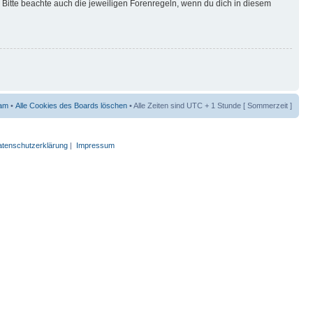
Bitte beachte auch die jeweiligen Forenregeln, wenn du dich in diesem
am
•
Alle Cookies des Boards löschen
• Alle Zeiten sind UTC + 1 Stunde [ Sommerzeit ]
tenschutzerklärung
|
Impressum