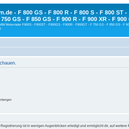
.de - F 800 GS - F 800 R - F 800 S - F 800 ST -
 750 GS - F 850 GS - F 900 R - F 900 XR - F 900
BMW Motorräder F800S - F800ST - F800GS - F800R - F800GT - F 750 GS - F 850 GS - F 90
S
schauen.
erbergen
egistrierung ist in wenigen Augenblicken erledigt und ermöglicht dir, auf weitere 