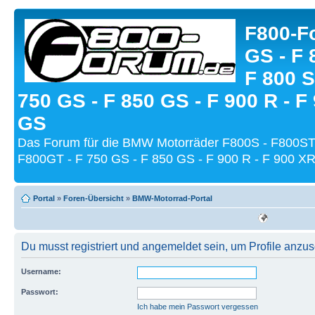
F800-Fo
GS - F 
F 800 S
750 GS - F 850 GS - F 900 R - F
GS
Das Forum für die BMW Motorräder F800S - F800ST
F800GT - F 750 GS - F 850 GS - F 900 R - F 900 XR
Portal
»
Foren-Übersicht
»
BMW-Motorrad-Portal
Du musst registriert und angemeldet sein, um Profile anzu
Username:
Passwort:
Ich habe mein Passwort vergessen