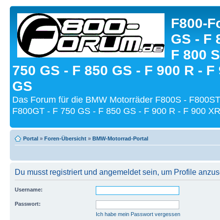
F800-Fo
GS - F 
F 800 S
750 GS - F 850 GS - F 900 R - F
GS
Das Forum für die BMW Motorräder F800S - F800ST
F800GT - F 750 GS - F 850 GS - F 900 R - F 900 XR
Portal
»
Foren-Übersicht
»
BMW-Motorrad-Portal
Du musst registriert und angemeldet sein, um Profile anzu
Username:
Passwort:
Ich habe mein Passwort vergessen