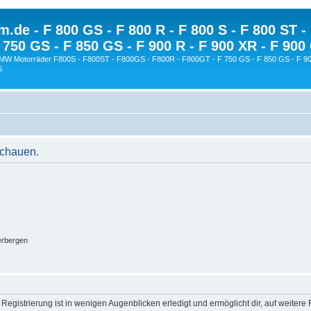
.de - F 800 GS - F 800 R - F 800 S - F 800 ST -
 750 GS - F 850 GS - F 900 R - F 900 XR - F 900
BMW Motorräder F800S - F800ST - F800GS - F800R - F800GT - F 750 GS - F 850 GS - F 90
S
schauen.
erbergen
egistrierung ist in wenigen Augenblicken erledigt und ermöglicht dir, auf weitere 