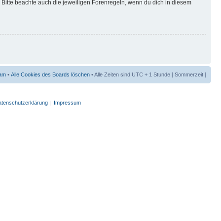
Bitte beachte auch die jeweiligen Forenregeln, wenn du dich in diesem
am
•
Alle Cookies des Boards löschen
• Alle Zeiten sind UTC + 1 Stunde [ Sommerzeit ]
tenschutzerklärung
|
Impressum