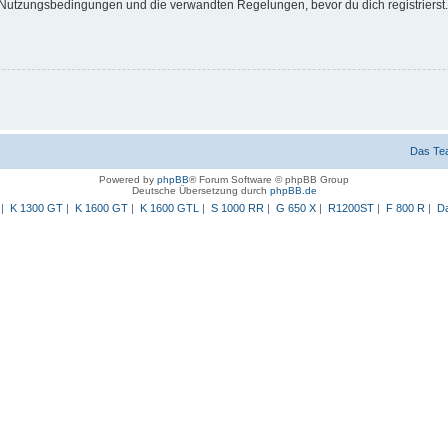
Nutzungsbedingungen und die verwandten Regelungen, bevor du dich registrierst. 
Das Te
Powered by
phpBB
® Forum Software © phpBB Group
Deutsche Übersetzung durch
phpBB.de
|
K 1300 GT
|
K 1600 GT
|
K 1600 GTL
|
S 1000 RR
|
G 650 X
|
R1200ST
|
F 800 R
|
Da