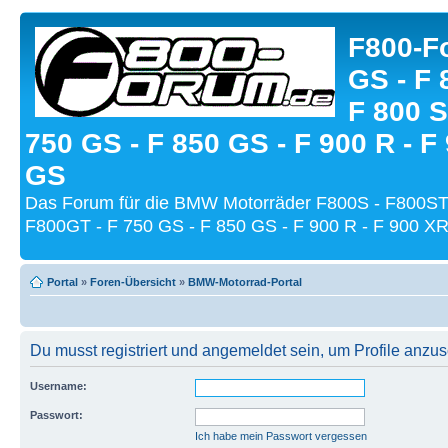
F800-Fo
GS - F 
F 800 S
750 GS - F 850 GS - F 900 R - F
GS
Das Forum für die BMW Motorräder F800S - F800ST
F800GT - F 750 GS - F 850 GS - F 900 R - F 900 XR
Portal
»
Foren-Übersicht
»
BMW-Motorrad-Portal
Du musst registriert und angemeldet sein, um Profile anzu
Username:
Passwort:
Ich habe mein Passwort vergessen