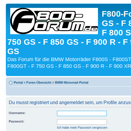
F800-Fo
GS - F 
F 800 S
750 GS - F 850 GS - F 900 R - F
GS
Das Forum für die BMW Motorräder F800S - F800ST
F800GT - F 750 GS - F 850 GS - F 900 R - F 900 XR
Portal
»
Foren-Übersicht
»
BMW-Motorrad-Portal
Du musst registriert und angemeldet sein, um Profile anzu
Username:
Passwort:
Ich habe mein Passwort vergessen