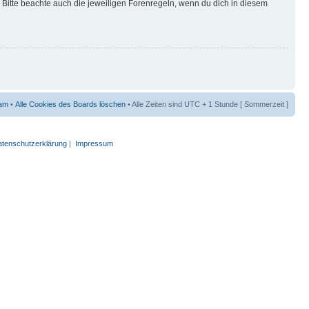
Bitte beachte auch die jeweiligen Forenregeln, wenn du dich in diesem
am
•
Alle Cookies des Boards löschen
• Alle Zeiten sind UTC + 1 Stunde [ Sommerzeit ]
tenschutzerklärung
|
Impressum