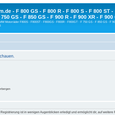
.de - F 800 GS - F 800 R - F 800 S - F 800 ST -
 750 GS - F 850 GS - F 900 R - F 900 XR - F 900
BMW Motorräder F800S - F800ST - F800GS - F800R - F800GT - F 750 GS - F 850 GS - F 90
S
schauen.
erbergen
egistrierung ist in wenigen Augenblicken erledigt und ermöglicht dir, auf weitere 