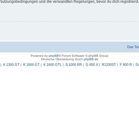
Nutzungsbedingungen und die verwandten Regelungen, bevor du dich registrierst. 
Das Te
Powered by
phpBB
® Forum Software © phpBB Group
Deutsche Übersetzung durch
phpBB.de
|
K 1300 GT
|
K 1600 GT
|
K 1600 GTL
|
S 1000 RR
|
G 650 X
|
R1200ST
|
F 800 R
|
Da