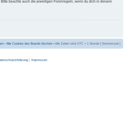
Bitte beachte auch die jeweiligen Forenregeln, wenn du dich in diesem
am
•
Alle Cookies des Boards löschen
• Alle Zeiten sind UTC + 1 Stunde [ Sommerzeit ]
tenschutzerklärung
|
Impressum