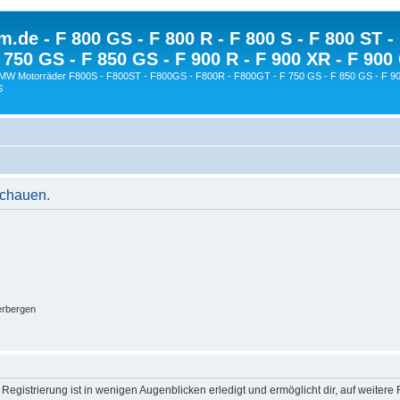
.de - F 800 GS - F 800 R - F 800 S - F 800 ST -
 750 GS - F 850 GS - F 900 R - F 900 XR - F 900
BMW Motorräder F800S - F800ST - F800GS - F800R - F800GT - F 750 GS - F 850 GS - F 90
S
schauen.
erbergen
egistrierung ist in wenigen Augenblicken erledigt und ermöglicht dir, auf weitere 