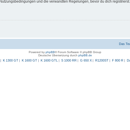
Nutzungsbedingungen und die verwandten Regelungen, bevor du dich registrierst. 
Das Te
Powered by
phpBB
® Forum Software © phpBB Group
Deutsche Übersetzung durch
phpBB.de
|
K 1300 GT
|
K 1600 GT
|
K 1600 GTL
|
S 1000 RR
|
G 650 X
|
R1200ST
|
F 800 R
|
Da