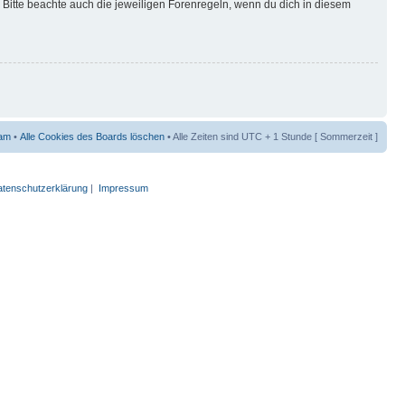
Bitte beachte auch die jeweiligen Forenregeln, wenn du dich in diesem
am
•
Alle Cookies des Boards löschen
• Alle Zeiten sind UTC + 1 Stunde [ Sommerzeit ]
tenschutzerklärung
|
Impressum