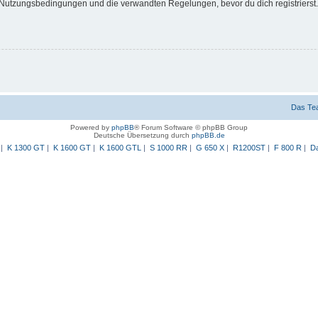
Nutzungsbedingungen und die verwandten Regelungen, bevor du dich registrierst. 
Das Te
Powered by
phpBB
® Forum Software © phpBB Group
Deutsche Übersetzung durch
phpBB.de
|
K 1300 GT
|
K 1600 GT
|
K 1600 GTL
|
S 1000 RR
|
G 650 X
|
R1200ST
|
F 800 R
|
Da