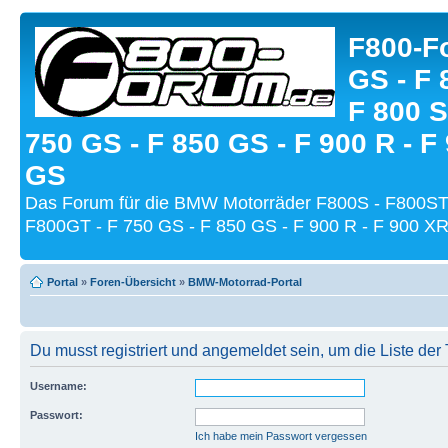
F800-Fo
GS - F 
F 800 S
750 GS - F 850 GS - F 900 R - F
GS
Das Forum für die BMW Motorräder F800S - F800ST
F800GT - F 750 GS - F 850 GS - F 900 R - F 900 XR
Portal
»
Foren-Übersicht
»
BMW-Motorrad-Portal
Du musst registriert und angemeldet sein, um die Liste de
Username:
Passwort:
Ich habe mein Passwort vergessen