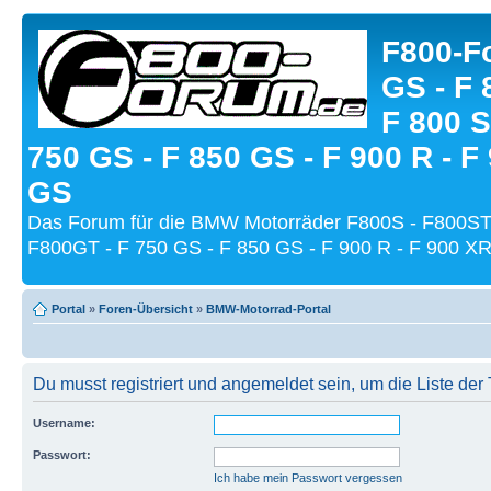
F800-Fo
GS - F 
F 800 S
750 GS - F 850 GS - F 900 R - F
GS
Das Forum für die BMW Motorräder F800S - F800ST
F800GT - F 750 GS - F 850 GS - F 900 R - F 900 XR
Portal
»
Foren-Übersicht
»
BMW-Motorrad-Portal
Du musst registriert und angemeldet sein, um die Liste de
Username:
Passwort:
Ich habe mein Passwort vergessen