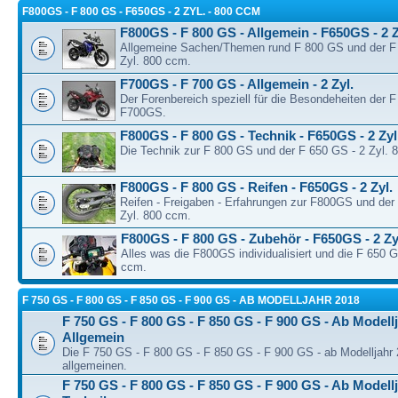
F800GS - F 800 GS - F650GS - 2 ZYL. - 800 CCM
F800GS - F 800 GS - Allgemein - F650GS - 2 Z
Allgemeine Sachen/Themen rund F 800 GS und der F
Zyl. 800 ccm.
F700GS - F 700 GS - Allgemein - 2 Zyl.
Der Forenbereich speziell für die Besondeheiten der 
F700GS.
F800GS - F 800 GS - Technik - F650GS - 2 Zyl
Die Technik zur F 800 GS und der F 650 GS - 2 Zyl. 
F800GS - F 800 GS - Reifen - F650GS - 2 Zyl.
Reifen - Freigaben - Erfahrungen zur F800GS und der
Zyl. 800 ccm.
F800GS - F 800 GS - Zubehör - F650GS - 2 Zy
Alles was die F800GS individualisiert und die F 650 G
ccm.
F 750 GS - F 800 GS - F 850 GS - F 900 GS - AB MODELLJAHR 2018
F 750 GS - F 800 GS - F 850 GS - F 900 GS - Ab Modellj
Allgemein
Die F 750 GS - F 800 GS - F 850 GS - F 900 GS - ab Modelljahr
allgemeinen.
F 750 GS - F 800 GS - F 850 GS - F 900 GS - Ab Modellj