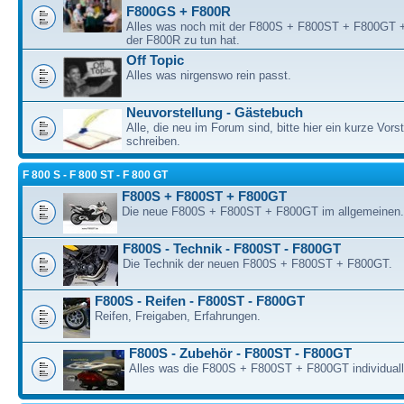
F800GS + F800R
Alles was noch mit der F800S + F800ST + F800GT
der F800R zu tun hat.
Off Topic
Alles was nirgenswo rein passt.
Neuvorstellung - Gästebuch
Alle, die neu im Forum sind, bitte hier ein kurze Vors
schreiben.
F 800 S - F 800 ST - F 800 GT
F800S + F800ST + F800GT
Die neue F800S + F800ST + F800GT im allgemeinen.
F800S - Technik - F800ST - F800GT
Die Technik der neuen F800S + F800ST + F800GT.
F800S - Reifen - F800ST - F800GT
Reifen, Freigaben, Erfahrungen.
F800S - Zubehör - F800ST - F800GT
Alles was die F800S + F800ST + F800GT individualli