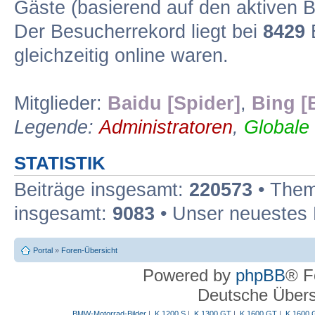
Gäste (basierend auf den aktiven B
Der Besucherrekord liegt bei
8429
B
gleichzeitig online waren.
Mitglieder:
Baidu [Spider]
,
Bing [
Legende:
Administratoren
,
Globale
STATISTIK
Beiträge insgesamt:
220573
• Them
insgesamt:
9083
• Unser neuestes 
Portal
»
Foren-Übersicht
Powered by
phpBB
® F
Deutsche Über
BMW-Motorrad-Bilder
|
K 1200 S
|
K 1300 GT
|
K 1600 GT
|
K 1600 