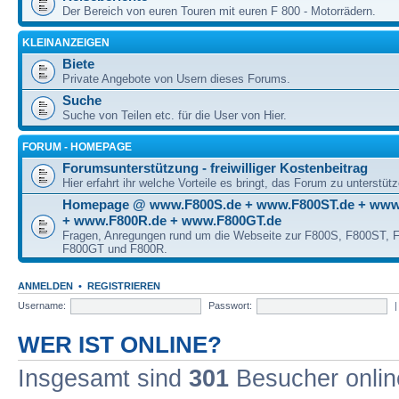
Der Bereich von euren Touren mit euren F 800 - Motorrädern.
KLEINANZEIGEN
Biete
Private Angebote von Usern dieses Forums.
Suche
Suche von Teilen etc. für die User von Hier.
FORUM - HOMEPAGE
Forumsunterstützung - freiwilliger Kostenbeitrag
Hier erfahrt ihr welche Vorteile es bringt, das Forum zu unterstüt
Homepage @ www.F800S.de + www.F800ST.de + www
+ www.F800R.de + www.F800GT.de
Fragen, Anregungen rund um die Webseite zur F800S, F800ST,
F800GT und F800R.
ANMELDEN
•
REGISTRIEREN
Username:
Passwort:
WER IST ONLINE?
Insgesamt sind
301
Besucher online