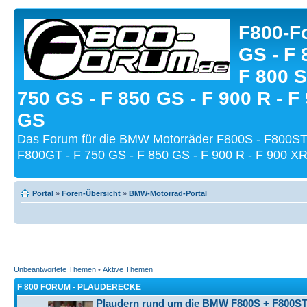
F800-Fo
GS - F 
F 800 S
750 GS - F 850 GS - F 900 R - F
GS
Das Forum für die BMW Motorräder F800S - F800ST
F800GT - F 750 GS - F 850 GS - F 900 R - F 900 XR
Portal
»
Foren-Übersicht
»
BMW-Motorrad-Portal
Unbeantwortete Themen
•
Aktive Themen
F 800 FORUM - PLAUDERECKE
Plaudern rund um die BMW F800S + F800ST