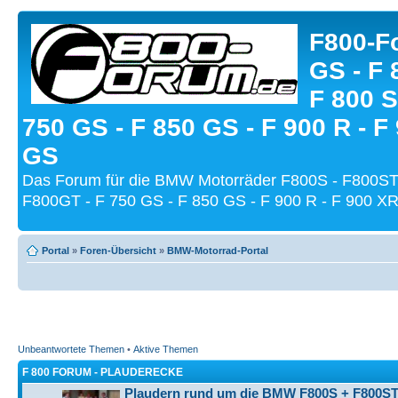
F800-Fo
GS - F 
F 800 S
750 GS - F 850 GS - F 900 R - F
GS
Das Forum für die BMW Motorräder F800S - F800ST
F800GT - F 750 GS - F 850 GS - F 900 R - F 900 XR
Portal
»
Foren-Übersicht
»
BMW-Motorrad-Portal
Unbeantwortete Themen
•
Aktive Themen
F 800 FORUM - PLAUDERECKE
Plaudern rund um die BMW F800S + F800ST