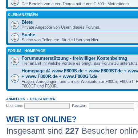
Der Bereich von euren Touren mit euren F 800 - Motorrädern.
KLEINANZEIGEN
Biete
Private Angebote von Usern dieses Forums.
Suche
Suche von Teilen etc. für die User von Hier.
FORUM - HOMEPAGE
Forumsunterstützung - freiwilliger Kostenbeitrag
Hier erfahrt ihr welche Vorteile es bringt, das Forum zu unterstüt
Homepage @ www.F800S.de + www.F800ST.de + www
+ www.F800R.de + www.F800GT.de
Fragen, Anregungen rund um die Webseite zur F800S, F800ST,
F800GT und F800R.
ANMELDEN
•
REGISTRIEREN
Username:
Passwort:
WER IST ONLINE?
Insgesamt sind
227
Besucher online