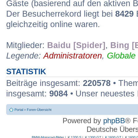
Gäste (basierend auf den aktiven B
Der Besucherrekord liegt bei
8429
B
gleichzeitig online waren.
Mitglieder:
Baidu [Spider]
,
Bing [
Legende:
Administratoren
,
Globale
STATISTIK
Beiträge insgesamt:
220578
• Them
insgesamt:
9084
• Unser neuestes 
Portal
»
Foren-Übersicht
Powered by
phpBB
® F
Deutsche Über
BMW-Motorrad-Bilder
|
K 1200 S
|
K 1300 GT
|
K 1600 GT
|
K 1600 