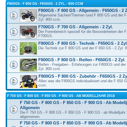
F800GS - F 800 GS - F650GS - 2 ZYL. - 800 CCM
F800GS - F 800 GS - Allgemein - F650GS - 2 Z
Allgemeine Sachen/Themen rund F 800 GS und der F
Zyl. 800 ccm.
F700GS - F 700 GS - Allgemein - 2 Zyl.
Der Forenbereich speziell für die Besondeheiten der 
F700GS.
F800GS - F 800 GS - Technik - F650GS - 2 Zyl
Die Technik zur F 800 GS und der F 650 GS - 2 Zyl. 
F800GS - F 800 GS - Reifen - F650GS - 2 Zyl.
Reifen - Freigaben - Erfahrungen zur F800GS und der
Zyl. 800 ccm.
F800GS - F 800 GS - Zubehör - F650GS - 2 Zy
Alles was die F800GS individualisiert und die F 650 G
ccm.
F 750 GS - F 800 GS - F 850 GS - F 900 GS - AB MODELLJAHR 2018
F 750 GS - F 800 GS - F 850 GS - F 900 GS - Ab Modellj
Allgemein
Die F 750 GS - F 800 GS - F 850 GS - F 900 GS - ab Modelljahr
allgemeinen.
F 750 GS - F 800 GS - F 850 GS - F 900 GS - Ab Modellj