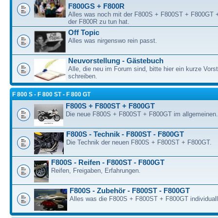
F800GS + F800R
Alles was noch mit der F800S + F800ST + F800GT
der F800R zu tun hat.
Off Topic
Alles was nirgenswo rein passt.
Neuvorstellung - Gästebuch
Alle, die neu im Forum sind, bitte hier ein kurze Vors
schreiben.
F 800 S - F 800 ST - F 800 GT
F800S + F800ST + F800GT
Die neue F800S + F800ST + F800GT im allgemeinen.
F800S - Technik - F800ST - F800GT
Die Technik der neuen F800S + F800ST + F800GT.
F800S - Reifen - F800ST - F800GT
Reifen, Freigaben, Erfahrungen.
F800S - Zubehör - F800ST - F800GT
Alles was die F800S + F800ST + F800GT individualli