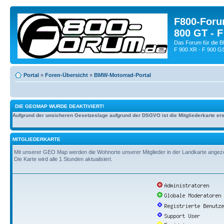
F800-Forum
800 GT - F
Das Forum für die 
F 900 XR - F 900 G
Portal
»
Foren-Übersicht
»
BMW-Motorrad-Portal
DIE GEOMAP WURDE DEAKTIVIERT!
Aufgrund der unsicheren Gesetzeslage aufgrund der DSGVO ist die Mitgliederkarte erst
MITGLIEDERKARTE
Mit unserer GEO Map werden die Wohnorte unserer Mitglieder in der Landkarte angezeig
Die Karte wird alle 1 Stunden aktualisiert.