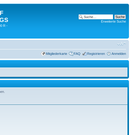
 F
 GS
Erweiterte Suche
0 R -
Mitgliederkarte
FAQ
Registrieren
Anmelden
hen.