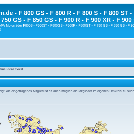
.de - F 800 GS - F 800 R - F 800 S - F 800 ST -
 750 GS - F 850 GS - F 900 R - F 900 XR - F 900
BMW Motorräder F800S - F800ST - F800GS - F800R - F800GT - F 750 GS - F 850 GS - F 90
S
mal deaktiviert.
t. Als eingetragenes Mitglied ist es auch möglich die Mitglieder im eigenen Umkreis zu suc