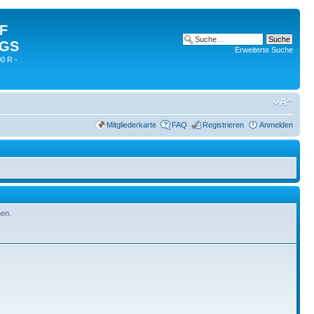
 F
 GS
Erweiterte Suche
0 R -
Mitgliederkarte
FAQ
Registrieren
Anmelden
hen.