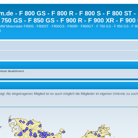
.de - F 800 GS - F 800 R - F 800 S - F 800 ST -
 750 GS - F 850 GS - F 900 R - F 900 XR - F 900
BMW Motorräder F800S - F800ST - F800GS - F800R - F800GT - F 750 GS - F 850 GS - F 90
S
mal deaktiviert.
t. Als eingetragenes Mitglied ist es auch möglich die Mitglieder im eigenen Umkreis zu suc