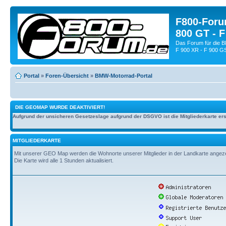
F800-Forum
800 GT - F
Das Forum für die 
F 900 XR - F 900 G
Portal
»
Foren-Übersicht
»
BMW-Motorrad-Portal
DIE GEOMAP WURDE DEAKTIVIERT!
Aufgrund der unsicheren Gesetzeslage aufgrund der DSGVO ist die Mitgliederkarte erst
MITGLIEDERKARTE
Mit unserer GEO Map werden die Wohnorte unserer Mitglieder in der Landkarte angezeig
Die Karte wird alle 1 Stunden aktualisiert.