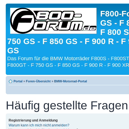
F800-Fo
GS - F 
F 800 S
750 GS - F 850 GS - F 900 R - F
GS
Das Forum für die BMW Motorräder F800S - F800ST
F800GT - F 750 GS - F 850 GS - F 900 R - F 900 XR
Portal
»
Foren-Übersicht
»
BMW-Motorrad-Portal
Häufig gestellte Fragen
Registrierung und Anmeldung
Warum kann ich mich nicht anmelden?